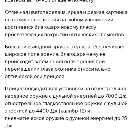
Отличная цветопередача, яркая и резкая картинка
по всему полю зрения на любом увеличении
Подробнее
достигается благодаря новому классу
об оплате Плайтом
просветляющих покрытий оптических элементов.
Большой выходной зрачок окуляра обеспечивает
широкое поле зрения, благодаря чему не
Остались вопросы?
25
8 800 302-02-51
происходит затемнения поля зрения при
раз в 2
plait.ru
перемещении глаза охотника относительно
недели
оптической оси прицела.
Прицел подходит для установки на огнестрельное
нарезное оружие с дульной энергией до 7000 Дж,
огнестрельное гладкоствольное оружие с дульной
энергией до 4400 Дж (калибр 12) и
пневматическое оружие с дульной энергией до 25
Дж.