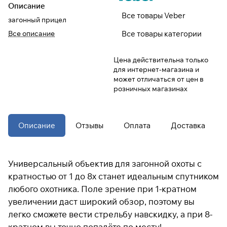
Описание
Все товары Veber
загонный прицел
При оформлении заказа
Все описание
Все товары категории
выберите метод оплаты
ПЛАЙТ
Цена действительна только
Оплачивайте сегодня только
25
%
для интернет-магазина и
картой любого банка
может отличаться от цен в
розничных магазинах
Получайте товар
выбранный способом
Описание
Отзывы
Оплата
Доставка
Оставшиеся
75
% будут
списываться
с вашей карты
Универсальный объектив для загонной охоты с
по
25
%
каждые 2 недели
кратностью от 1 до 8х станет идеальным спутником
любого охотника. Поле зрение при 1-кратном
* При оплате через
ПЛАЙТ
увеличении даст широкий обзор, поэтому вы
скидки по купонам не
легко сможете вести стрельбу навскидку, а при 8-
применяются.
кратном вы точно попадёте по месту!