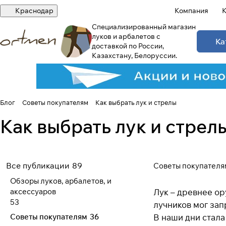
Краснодар
Компания
К
Специализированный магазин
луков и арбалетов с
Ка
доставкой по России,
Казахстану, Белоруссии.
Блог
Советы покупателям
Как выбрать лук и стрелы
Как выбрать лук и стрел
Все публикации
89
Советы покупателя
Обзоры луков, арбалетов, и
аксессуаров
Лук – древнее ор
53
лучников мог зап
Советы покупателям
36
В наши дни стала