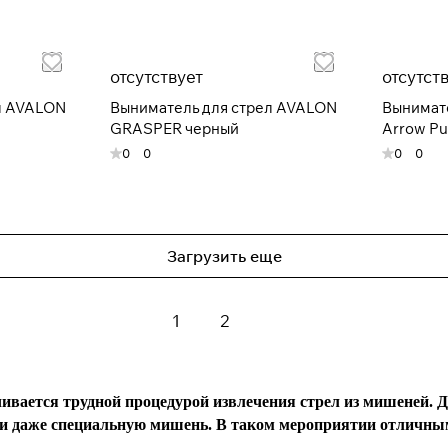
Оплачивайте сегодня только
25
% картой любого
банка
отсутствует
отсутст
л AVALON
Выниматель для стрел AVALON
Вынимате
GRASPER черный
Arrow Pu
Получайте товар
выбранный способом
0
0
0
0
Оставшиеся
75
% будут
списываться
с вашей карты
по
25
%
каждые 2 недели
Загрузить еще
* При оплате через
ПЛАЙТ
скидки по купонам не
1
2
применяются.
нчивается трудной процедурой извлечения стрел из мишеней.
или даже специальную мишень. В таком мероприятии отличны