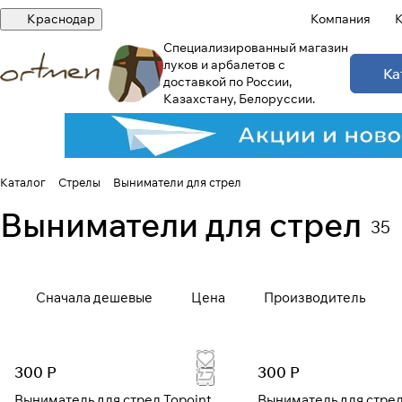
Краснодар
Компания
К
Специализированный магазин
луков и арбалетов с
Ка
доставкой по России,
Казахстану, Белоруссии.
Каталог
Стрелы
Выниматели для стрел
Выниматели для стрел
35
Сначала дешевые
Цена
Производитель
300 Р
300 Р
Выниматель для стрел Topoint
Выниматель для стрел