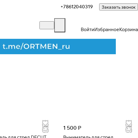
+78612040319
Заказать звонок
Войти
Избранное
Корзина
1 500 Р
ель для стрел DECUT
Выниматель для стрел