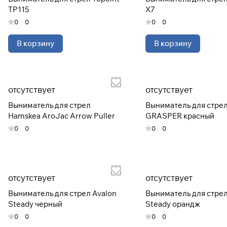
TP115
X7
0
0
0
0
В корзину
В корзину
отсутствует
отсутствует
Выниматель для стрел
Выниматель для стре
Hamskea AroJac Arrow Puller
GRASPER красный
0
0
0
0
отсутствует
отсутствует
Выниматель для стрел Avalon
Выниматель для стрел
Steady черный
Steady орандж
0
0
0
0