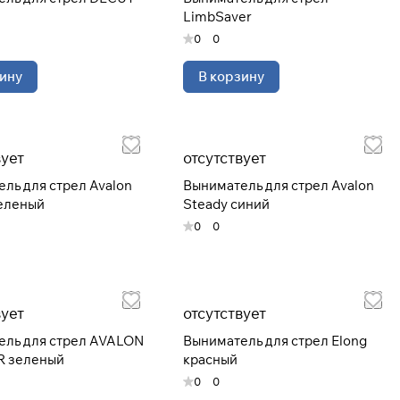
Закрыть
LimbSaver
0
0
ину
В корзину
вует
отсутствует
ль для стрел Avalon
Выниматель для стрел Avalon
еленый
Steady синий
0
0
вует
отсутствует
ель для стрел AVALON
Выниматель для стрел Elong
 зеленый
красный
0
0