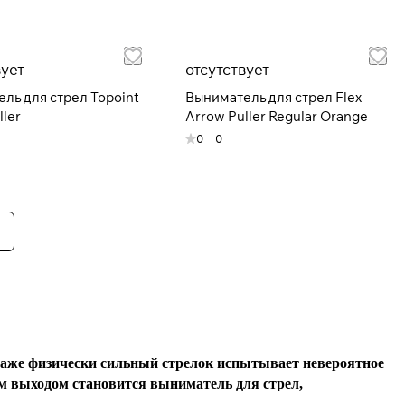
вует
отсутствует
ль для стрел Topoint
Выниматель для стрел Flex
ller
Arrow Puller Regular Orange
0
0
 Даже физически сильный стрелок испытывает невероятное
м выходом становится выниматель для стрел,