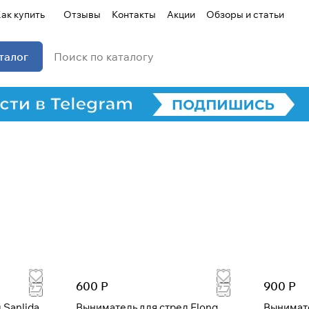
ак купить
Отзывы
Контакты
Акции
Обзоры и статьи
талог
600 Р
900 Р
 Sanlida
Выниматель для стрел Elong
Вынимат