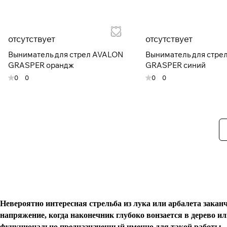
отсутствует
отсутствует
Выниматель для стрел AVALON
Выниматель для стре
GRASPER орандж
GRASPER синий
0
0
0
0
Невероятно интересная стрельба из лука или арбалета зака
напряжение, когда наконечник глубоко вонзается в дерево 
функционально предназначенный именно для такой работы.