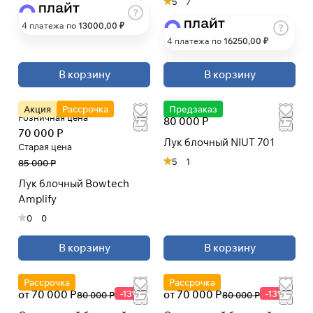
5
7
4 платежа по
13000
,00 ₽
4 платежа по
16250
,00 ₽
В корзину
В корзину
Акция
Рассрочка
Предзаказ
Розничная цена
80 000 Р
70 000 Р
Лук блочный NIUT 701
Старая цена
5
1
85 000 Р
Лук блочный Bowtech
Amplify
0
0
В корзину
В корзину
Рассрочка
Рассрочка
от 70 000 Р
-13%
от 70 000 Р
-13%
80 000 Р
80 000 Р