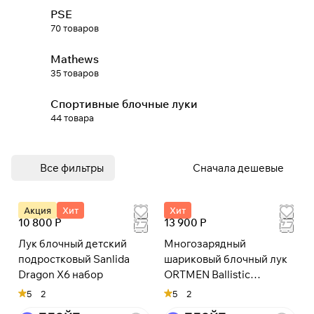
PSE
70 товаров
При оформлении заказа
выберите метод оплаты
ПЛАЙТ
Mathews
35 товаров
Оплачивайте сегодня только
25
%
Спортивные блочные луки
картой любого банка
44 товара
Получайте товар
выбранный способом
Все фильтры
Сначала дешевые
Оставшиеся
75
% будут
Акция
Хит
Хит
списываться
с вашей карты
10 800 Р
13 900 Р
по
25
%
каждые 2 недели
Лук блочный детский
Многозарядный
подростковый Sanlida
шариковый блочный лук
* При оплате через
ПЛАЙТ
Dragon X6 набор
ORTMEN Ballistic
скидки по купонам не
(Шаромет)
5
2
5
2
применяются.