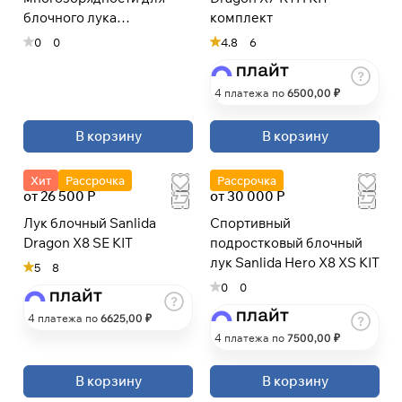
блочного лука
комплект
раз в 2 недели
(многозорядный лук)
0
0
4.8
6
4 платежа по
6500
,00 ₽
В корзину
В корзину
Хит
Рассрочка
Рассрочка
от 26 500 Р
от 30 000 Р
Лук блочный Sanlida
Спортивный
Dragon X8 SE KIT
подростковый блочный
лук Sanlida Hero X8 XS KIT
5
8
0
0
4 платежа по
6625
,00 ₽
4 платежа по
7500
,00 ₽
В корзину
В корзину