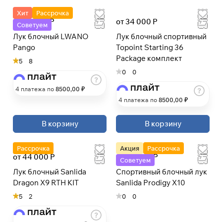
Хит
Рассрочка
от 34 000 Р
от 34 000 Р
Советуем
Лук блочный LWANO
Лук блочный спортивный
Pango
Topoint Starting 36
Package комплект
5
8
0
0
4 платежа по
8500
,00 ₽
4 платежа по
8500
,00 ₽
В корзину
В корзину
Рассрочка
Акция
Рассрочка
от 44 000 Р
от 44 000 Р
Советуем
Лук блочный Sanlida
Спортивный блочный лук
Dragon X9 RTH KIT
Sanlida Prodigy X10
5
2
0
0