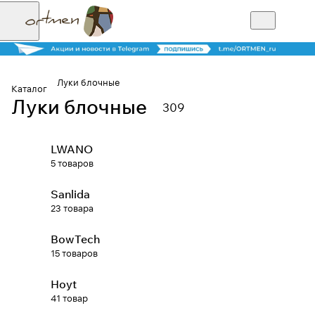
Луки блочные
Каталог
Луки блочные
309
Для клиентов всех банков
LWANO
Разбейте
5 товаров
оплату на части
Sanlida
23 товара
Сегодня
BowTech
25
%
15 товаров
Hoyt
Добавляйте товары
41 товар
в корзину