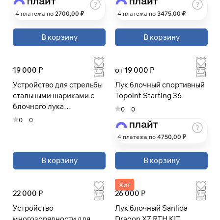
4 платежа по
2700
,00 ₽
4 платежа по
3475
,00 ₽
Подробнее
В корзину
В корзину
об оплате Плайтом
19 000 Р
от 19 000 Р
Устройство для стрельбы
Лук блочный спортивный
Остались вопросы?
25
стальными шариками с
Topoint Starting 36
8 800 302-02-51
раз в 2
блочного лука
0
0
plait.ru
недели
(шарострел)
0
0
4 платежа по
4750
,00 ₽
В корзину
В корзину
Хит
22 000 Р
26 000 Р
Устройство
Лук блочный Sanlida
многозорядности для
Dragon X7 RTH KIT