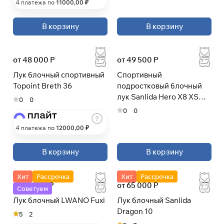
4 платежа по
11000
,00 ₽
В корзину
В корзину
от 48 000 Р
от 49 500 Р
Лук блочный спортивный
Спортивный
Topoint Breth 36
подростковый блочный
лук Sanlida Hero X8 XS
0
0
PRO KIT
0
0
4 платежа по
12000
,00 ₽
В корзину
В корзину
Хит
Рассрочка
Хит
Рассрочка
от 52 000 Р
от 65 000 Р
Советуем
Лук блочный LWANO Fuxi
Лук блочный Sanlida
Dragon 10
5
2