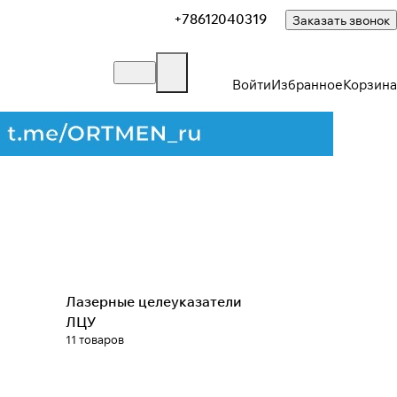
+78612040319
Заказать звонок
Войти
Избранное
Корзина
Лазерные целеуказатели
ЛЦУ
11 товаров