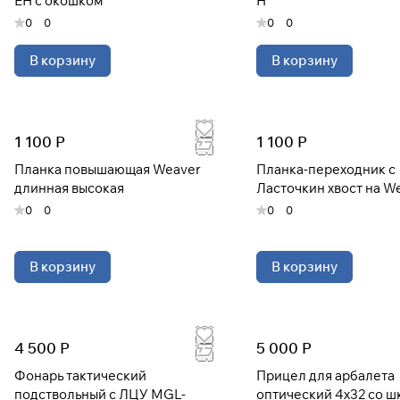
EH с окошком
H
0
0
0
0
В корзину
В корзину
1 100 Р
1 100 Р
Планка повышающая Weaver
Планка-переходник с
длинная высокая
Ласточкин хвост на W
0
0
0
0
В корзину
В корзину
4 500 Р
5 000 Р
Фонарь тактический
Прицел для арбалета
подствольный с ЛЦУ MGL-
оптический 4х32 со ш