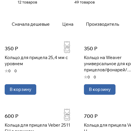
12 товаров
49 товаров
Сначала дешевые
Цена
Производитель
350 Р
350 Р
Кольцо для прицела 25,4 мм с
Кольцо на Weaver
уровнем
универсальное для к
прицелов/фонарей/
0
0
боуфишинга
0
0
В корзину
В корзину
600 Р
700 Р
Кольца для прицела Veber 2511
Кольца для прицела V