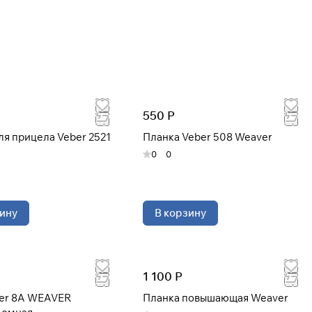
Закрыть
550 Р
ля прицела Veber 2521
Планка Veber 508 Weaver
0
0
ину
В корзину
1 100 Р
ber 8A WEAVER
Планка повышающая Weaver