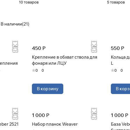
10 товаров
5 товаров
В наличии
(
21
)
Для клиентов всех банков
Разбейте
оплату на части
450 Р
550 Р
Крепление в обхват ствола для
Кольца д
репления
фонаря или ЛЦУ
L
Сегодня
0
0
0
0
25
%
В корзину
В корз
Добавляйте товары
в корзину
1 000 Р
1 000 Р
При оформлении заказа
выберите метод оплаты
eber 2521
Набор планок Weaver
База Ve
ПЛАЙТ