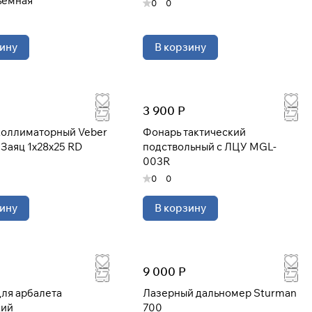
ъемная
0
0
ину
В корзину
3 900 Р
коллиматорный Veber
Фонарь тактический
Заяц 1x28x25 RD
подствольный с ЛЦУ MGL-
003R
0
0
ину
В корзину
9 000 Р
ля арбалета
Лазерный дальномер Sturman
кий
700