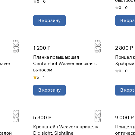
быстрос
0
0
0
0
Оплачивайте сегодня только
25
% картой любого
В корзину
В корз
банка
Получайте товар
выбранный способом
1 200 Р
2 800 Р
Планка повышающая
Прицел 
eaver
Centershot Weaver высокая с
Храбрый 
Оставшиеся
75
% будут
списываться
выносом
0
0
с вашей карты
по
25
%
каждые 2 недели
5
1
В корзину
В корз
* При оплате через
ПЛАЙТ
скидки по купонам не
применяются.
5 300 Р
9 000 Р
Кронштейн Weaver к прицелу
Прицел д
калой
Digisight, Sightline
оптичес