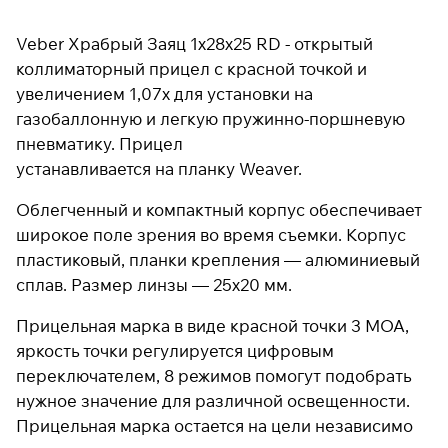
Veber Храбрый Заяц 1x28x25 RD - открытый
коллиматорный прицел с красной точкой и
Подробнее
об оплате Плайтом
увеличением 1,07х для установки на
газобаллонную и легкую пружинно-поршневую
пневматику. Прицел
устанавливается на планку Weaver.
Остались вопросы?
25
8 800 302-02-51
Облегченный и компактный корпус обеспечивает
раз в 2
plait.ru
недели
широкое поле зрения во время съемки. Корпус
пластиковый, планки крепления — алюминиевый
сплав. Размер линзы — 25х20 мм.
Прицельная марка в виде красной точки 3 МОА,
яркость точки регулируется цифровым
переключателем, 8 режимов помогут подобрать
нужное значение для различной освещенности.
Прицельная марка остается на цели независимо