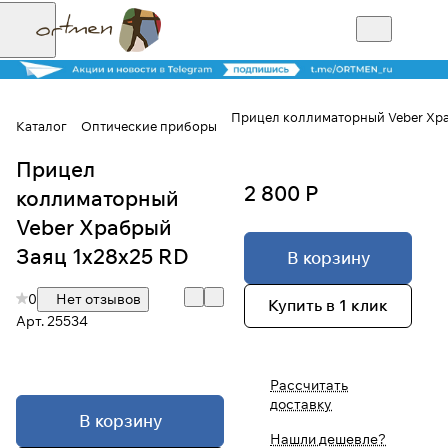
Прицел коллиматорный Veber Хра
Каталог
Оптические приборы
Прицел
Для клиентов всех банков
2 800 Р
коллиматорный
Разбейте
Veber Храбрый
оплату на части
Заяц 1x28x25 RD
В корзину
0
Нет отзывов
Купить в 1 клик
Арт.
25534
Сегодня
25
%
Рассчитать
доставку
Добавляйте товары
В корзину
в корзину
Нашли дешевле?