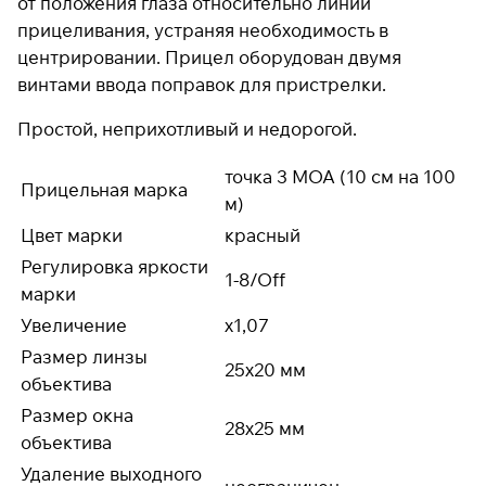
от положения глаза относительно линии
раз в 2 недели
прицеливания, устраняя необходимость в
центрировании. Прицел оборудован двумя
винтами ввода поправок для пристрелки.
Простой, неприхотливый и недорогой.
точка 3 MOA (10 см на 100
Прицельная марка
м)
Цвет марки
красный
Регулировка яркости
1-8/Off
марки
Увеличение
х1,07
Размер линзы
25х20 мм
объектива
Размер окна
28х25 мм
объектива
Удаление выходного