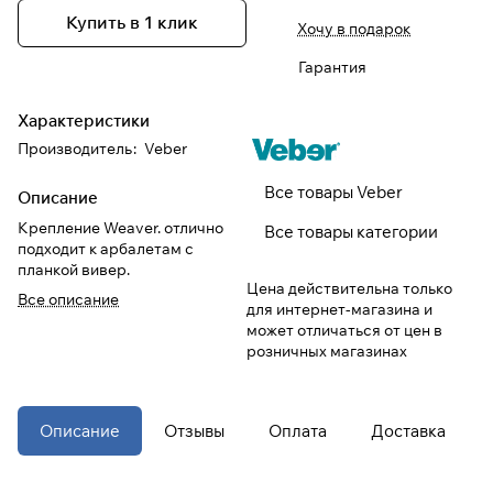
Купить в 1 клик
Хочу в подарок
При оформлении заказа
Гарантия
выберите метод оплаты
ПЛАЙТ
Характеристики
Оплачивайте сегодня только
25
%
Производитель
:
Veber
картой любого банка
Все товары Veber
Описание
Крепление Weaver. отлично
Получайте товар
Все товары категории
подходит к арбалетам с
выбранный способом
планкой вивер.
Цена действительна только
Все описание
для интернет-магазина и
Оставшиеся
75
% будут
может отличаться от цен в
списываться
с вашей карты
розничных магазинах
по
25
%
каждые 2 недели
* При оплате через
ПЛАЙТ
Описание
Отзывы
Оплата
Доставка
скидки по купонам не
применяются.