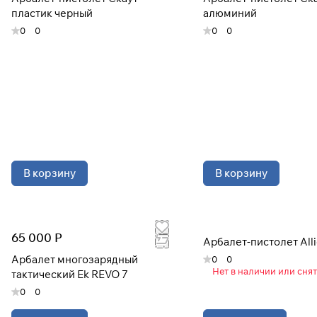
пластик черный
алюминий
0
0
0
0
В корзину
В корзину
65 000 Р
Арбалет-пистолет Alli
Арбалет многозарядный
0
0
Нет в наличии или сня
тактический Ek REVO 7
0
0