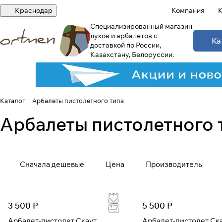
Краснодар
Компания
К
Специализированный магазин
луков и арбалетов с
Ка
доставкой по России,
Казахстану, Белоруссии.
Каталог
Арбалеты пистолетного типа
Арбалеты пистолетного 
Сначала дешевые
Цена
Производитель
3 500 Р
5 500 Р
Арбалет-пистолет Скаут
Арбалет-пистолет Ск