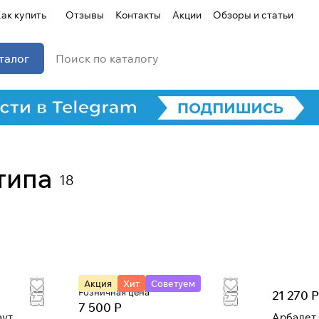
ак купить
Отзывы
Контакты
Акции
Обзоры и статьи
талог
типа
18
Акция
Хит
Советуем
Розничная цена
21 270 Р
7 500 Р
аут
Арбалет