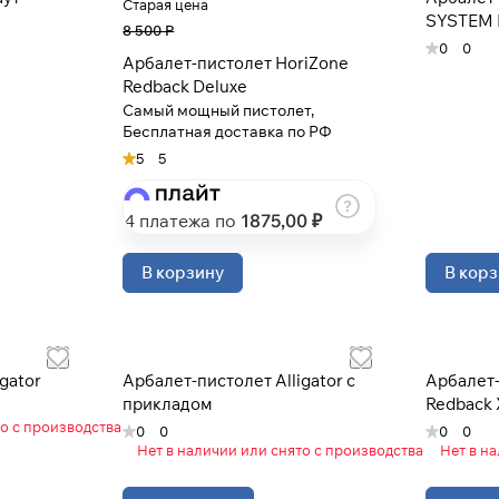
Старая цена
SYSTEM 
8 500 Р
0
0
Арбалет-пистолет HoriZone
Redback Deluxe
Самый мощный пистолет,
Бесплатная доставка по РФ
5
5
Для клиентов всех банков
4 платежа по
1875
,00 ₽
Разбейте
оплату на части
В корзину
В корз
Сегодня
25
%
gator
Арбалет-пистолет Alligator с
Арбалет-
прикладом
Redback
то с производства
0
0
0
0
Нет в наличии или снято с производства
Нет в н
Добавляйте товары
в корзину