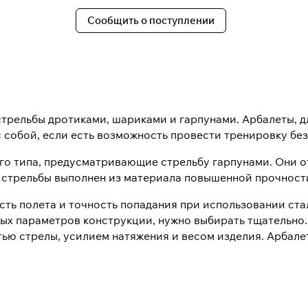
Сообщить о поступлении
Подробнее
об оплате Плайтом
стрельбы дротиками, шариками и гарпунами. Арбалеты, д
25
раз в 2
с собой, если есть возможность провести тренировку без
недели
Остались вопросы?
ого типа, предусматривающие стрельбу гарпунами. Они 
 стрельбы выполнен из материала повышенной прочности
8 800 302-02-51
ть полета и точность попадания при использовании ста
plait.ru
ных параметров конструкции, нужно выбирать тщательно.
ью стрелы, усилием натяжения и весом изделия. Арбале
раз в 2 недели