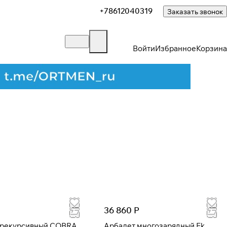
+78612040319
Заказать звонок
Войти
Избранное
Корзина
36 860 Р
 рекурсивный COBRA
Арбалет многозарядный Ek