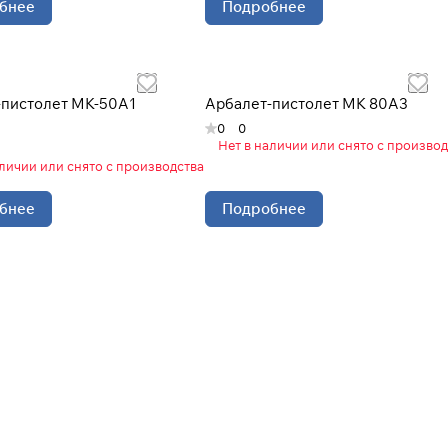
бнее
Подробнее
-пистолет MK-50A1
Арбалет-пистолет МК 80А3
0
0
Нет в наличии или снято с производ
аличии или снято с производства
бнее
Подробнее