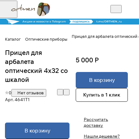
Прицел для арбалета оптический 
Каталог
Оптические приборы
Прицел для
Для клиентов всех банков
5 000 Р
арбалета
Разбейте
оптический 4х32 со
оплату на части
шкалой
В корзину
0
Нет отзывов
Купить в 1 клик
Арт.
4641T1
Сегодня
25
%
Рассчитать
доставку
Добавляйте товары
В корзину
в корзину
Нашли дешевле?