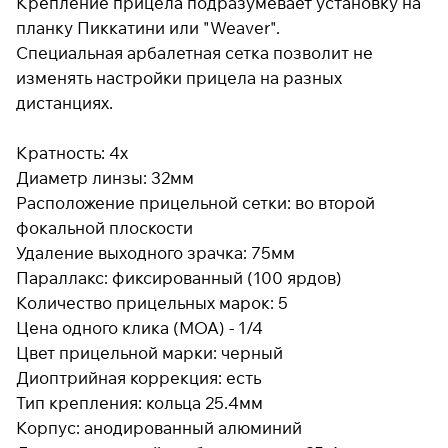
Крепление прицела подразумевает установку на
планку Пиккатини или "Weaver".
Специальная арбалетная сетка позволит не
Подробнее
изменять настройки прицела на разных
об оплате Плайтом
дистанциях.
Кратность: 4x
Диаметр линзы: 32мм
Остались вопросы?
25
Расположение прицельной сетки: во второй
8 800 302-02-51
раз в 2
фокальной плоскости
plait.ru
недели
Удаление выходного зрачка: 75мм
Параллакс: фиксированный (100 ярдов)
Количество прицельных марок: 5
Цена одного клика (MOA) - 1/4
Цвет прицельной марки: черный
Диоптрийная коррекция: есть
Тип крепления: кольца 25.4мм
Корпус: анодированный алюминий