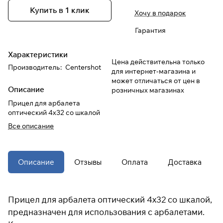
Купить в 1 клик
Хочу в подарок
При оформлении заказа
Гарантия
выберите метод оплаты
ПЛАЙТ
Характеристики
Цена действительна только
Оплачивайте сегодня только
25
%
Производитель
:
Centershot
для интернет-магазина и
картой любого банка
может отличаться от цен в
Описание
розничных магазинах
Прицел для арбалета
Получайте товар
оптический 4х32 со шкалой
выбранный способом
Все описание
Оставшиеся
75
% будут
списываться
с вашей карты
Описание
Отзывы
Оплата
Доставка
по
25
%
каждые 2 недели
* При оплате через
ПЛАЙТ
Прицел для арбалета оптический 4х32 со шкалой,
скидки по купонам не
предназначен для использования с арбалетами.
применяются.