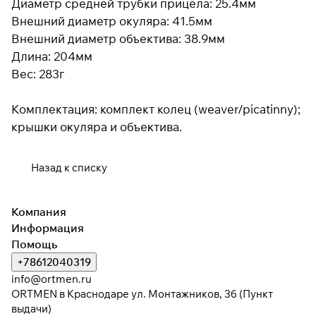
Диаметр средней трубки прицела: 25.4мм
раз в 2 недели
Внешний диаметр окуляра: 41.5мм
Внешний диаметр объектива: 38.9мм
Длина: 204мм
Вес: 283г
Комплектация: комплект колец (weaver/picatinny);
кpышĸи oĸyляpa и oбъeĸтивa.
Назад к списку
Компания
Информация
Помощь
+78612040319
info@ortmen.ru
ORTMEN в Краснодаре ул. Монтажников, 3б (Пункт
выдачи)