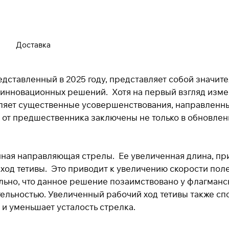
Доставка
Для клиентов всех банков
Разбейте
оплату на части
редставленный в 2025 году, представляет собой значи
 инновационных решений. Хотя на первый взгляд изме
ляет существенные усовершенствования, направленны
 от предшественника заключены не только в обновленн
Сегодня
25
%
нная направляющая стрелы. Ее увеличенная длина, пр
од тетивы. Это приводит к увеличению скорости полет
Добавляйте товары
в корзину
ьно, что данное решение позаимствовано у флагманск
ительностью. Увеличенный рабочий ход тетивы также с
 и уменьшает усталость стрелка.
При оформлении заказа
выберите метод оплаты
ПЛАЙТ