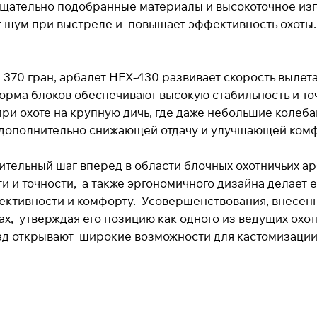
Подробнее
об оплате Плайтом
Тщательно подобранные материалы и высокоточное из
т шум при выстреле и повышает эффективность охоты.
370 гран, арбалет HEX-430 развивает скорость вылета 
25
раз в 2
недели
рма блоков обеспечивают высокую стабильность и точ
Остались вопросы?
 при охоте на крупную дичь, где даже небольшие колеб
8 800 302-02-51
 дополнительно снижающей отдачу и улучшающей комф
plait.ru
чительный шаг вперед в области блочных охотничьих а
 и точности, а также эргономичного дизайна делает 
ективности и комфорту. Усовершенствования, внесен
раз в 2 недели
ах, утверждая его позицию как одного из ведущих охо
ад открывают широкие возможности для кастомизации