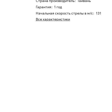
Страна производитель
:
Тайвань
Гарантия
:
1 год
Начальная скорость стрелы в м/с
:
131
Все характеристики