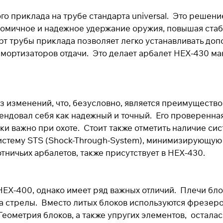
го приклада на трубе стандарта universal. Это решени
Оплачивайте сегодня только
25
% картой любого
гономичное и надежное удержание оружия, повышая ст
банка
т трубы приклада позволяет легко устанавливать доп
мортизаторов отдачи. Это делает арбалет HEX-430 м
Получайте товар
выбранный способом
з изменений, что, безусловно, является преимущество
Оставшиеся
75
% будут
списываться
мендовал себя как надежный и точный. Его проверенн
с вашей карты
по
25
%
каждые 2 недели
и важно при охоте. Стоит также отметить наличие сис
систему STS (Shock-Through-System), минимизирующую 
тничьих арбалетов, также присутствует в HEX-430.
* При оплате через
ПЛАЙТ
скидки по купонам не
применяются.
HEX-400, однако имеет ряд важных отличий. Плечи бло
а стрелы. Вместо литых блоков используются фрезеро
еометрия блоков, а также упругих элементов, осталас