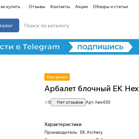
ак купить
Отзывы
Контакты
Акции
Обзоры и статьи
талог
Рассрочка
Арбалет блочный EK Hex
0
Нет отзывов
Арт.
hex430
Характеристики
Производитель
:
EK Archery