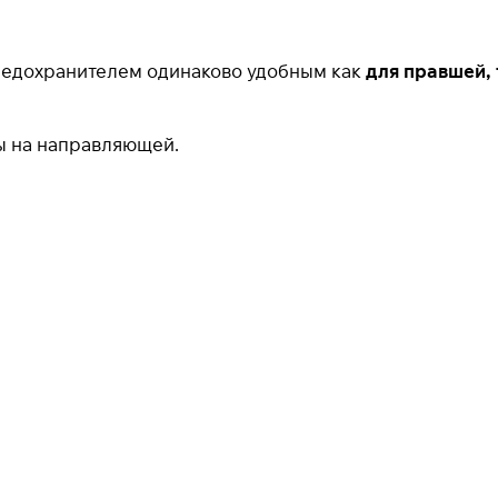
Получайте товар
выбранный способом
редохранителем одинаково удобным как
для правшей, 
Оставшиеся
75
% будут
списываться
лы на направляющей.
с вашей карты
по
25
%
каждые 2 недели
* При оплате через
ПЛАЙТ
скидки по купонам не
применяются.
Подробнее
об оплате Плайтом