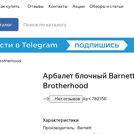
ак купить
Отзывы
Контакты
Акции
Обзоры и статьи
талог
Brotherhood
Арбалет блочный Barnet
Brotherhood
0
Нет отзывов
Арт.
78215R
Характеристики
Производитель
:
Barnett
Для клиентов всех банков