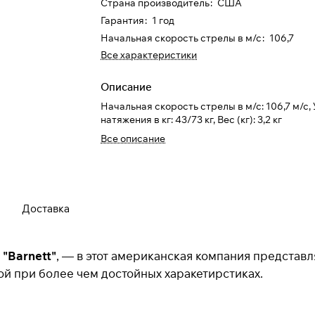
Страна производитель
:
США
Гарантия
:
1 год
Разбейте
оплату на части
Начальная скорость стрелы в м/с
:
106,7
Все характеристики
Описание
Сегодня
25
%
Начальная скорость стрелы в м/с: 106,7 м/с,
натяжения в кг: 43/73 кг, Вес (кг): 3,2 кг
Все описание
Добавляйте товары
в корзину
Доставка
При оформлении заказа
выберите метод оплаты
ПЛАЙТ
"Barnett"
, — в этот американская компания представ
ной при более чем достойных харакетирстиках.
Оплачивайте сегодня только
25
% картой любого
банка