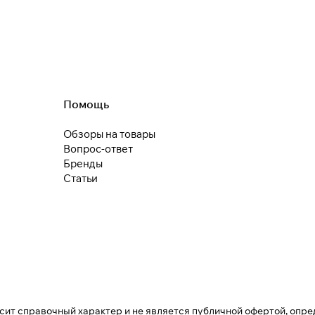
25
раз в 2
недели
Остались вопросы?
8 800 302-02-51
plait.ru
Помощь
Обзоры на товары
раз в 2 недели
Вопрос-ответ
Бренды
Статьи
осит справочный характер и не является публичной офертой, опре