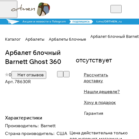
Арбалет блочный Barnet
Каталог
Арбалеты
Арбалеты блочные
Арбалет блочный
Для клиентов всех банков
отсутствует
Barnett Ghost 360
Разбейте
0
Нет отзывов
Рассчитать
оплату на части
доставку
Арт.
78630R
Нашли дешевле?
Сегодня
Хочу в подарок
25
%
Гарантия
Характеристики
Производитель
:
Barnett
Добавляйте товары
Цена действительна только
Страна производитель
:
США
в корзину
для интернет-магазина и