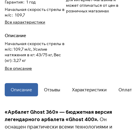
Гарантия
:
1 год
может отличаться от цен в
Начальная скорость стрелы в
розничных магазинах
При оформлении заказа
м/с
:
109,7
выберите метод оплаты
ПЛАЙТ
Все характеристики
Описание
Оплачивайте сегодня только
25
%
Начальная скорость стрелы в
картой любого банка
м/с: 109,7 м/с, Усилие
натяжения в кг: 43/75 кг, Вес
(кг): 3,27 кг
Получайте товар
выбранный способом
Все описание
Оставшиеся
75
% будут
Описание
Отзывы
Характеристики
Оплат
списываться
с вашей карты
по
25
%
каждые 2 недели
«Арбалет Ghost 360» — бюджетная версия
* При оплате через
ПЛАЙТ
легендарного арбалета «Ghost 400».
Он
скидки по купонам не
оснащен практически всеми технологиями и
применяются.