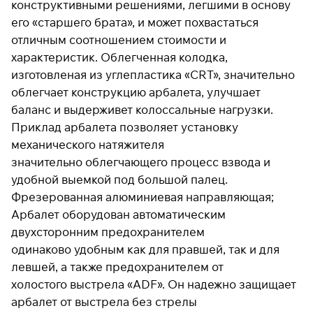
конструктивными решениями, легшими в основу
его «старшего брата», и может похвастаться
отличным соотношением стоимости и
Подробнее
характеристик. Облегченная колодка,
об оплате Плайтом
изготовленая из углепластика «CRT», значительно
облегчает конструкцию арбалета, улучшает
баланс и выдерживет колоссальные нагрузки.
Приклад арбалета позволяет установку
Остались вопросы?
25
8 800 302-02-51
механического натяжителя
раз в 2
plait.ru
значительно облегчающего процесс взвода и
недели
удобной выемкой под большой палец.
Фрезерованная алюминиевая направляющая;
Арбалет оборудован автоматическим
двухсторонним предохранителем
одинаково удобным как для правшей, так и для
левшей, а также предохранителем от
холостого выстрела «ADF». Он надежно защищает
арбалет от выстрела без стрелы