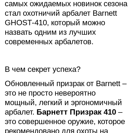
самых ожидаемых новинок сезона
раз в 2 недели
стал
охотничий арбалет Barnett
GHOST-410
, который можно
назвать одним из
лучших
современных арбалетов
.
В чем секрет успеха?
Обновленный призрак от Barnett –
это не просто невероятно
мощный, легкий и эргономичный
арбалет.
Барнетт Призрак 410
–
это совершенное оружие, которое
рекомендовано для охоты на