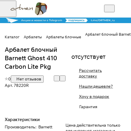
Арбалет блочный Barnett
Каталог
Арбалеты
Арбалеты блочные
Арбалет блочный
Для клиентов всех банков
отсутствует
Barnett Ghost 410
Разбейте
Carbon Lite Pkg
Рассчитать
оплату на части
доставку
0
Нет отзывов
Арт.
78220R
Нашли дешевле?
Сегодня
Хочу в подарок
25
%
Гарантия
Характеристики
Добавляйте товары
Цена действительна только
Производитель
:
Barnett
в корзину
для интернет-магазина и