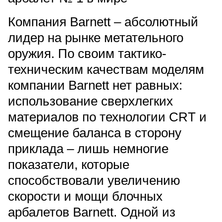
Компания Barnett – абсолютный
Подробнее
лидер на рынке метательного
об оплате Плайтом
оружия. По своим тактико-
техническим качествам моделям
компании Barnett нет равных:
Остались вопросы?
25
использование сверхлегких
8 800 302-02-51
раз в 2
plait.ru
материалов по технологии CRT и
недели
смещение баланса в сторону
приклада – лишь немногие
показатели, которые
способствовали увеличению
скорости и мощи блочных
арбалетов Barnett. Одной из