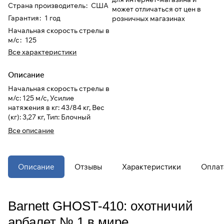
Страна производитель
:
США
может отличаться от цен в
Гарантия
:
1 год
розничных магазинах
При оформлении заказа
Начальная скорость стрелы в
выберите метод оплаты
ПЛАЙТ
м/с
:
125
Все характеристики
Оплачивайте сегодня только
25
%
картой любого банка
Описание
Начальная скорость стрелы в
м/с: 125 м/с, Усилие
Получайте товар
натяжения в кг: 43/84 кг, Вес
выбранный способом
(кг): 3,27 кг, Тип: Блочный
Все описание
Оставшиеся
75
% будут
списываться
с вашей карты
по
25
%
каждые 2 недели
Описание
Отзывы
Характеристики
Оплат
* При оплате через
ПЛАЙТ
Barnett GHOST-410: охотничий
скидки по купонам не
применяются.
арбалет № 1 в мире