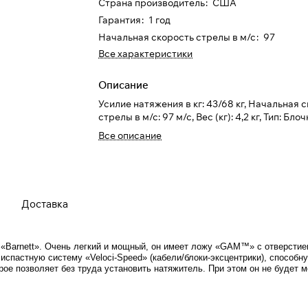
Страна производитель
:
США
Гарантия
:
1 год
Разбейте
оплату на части
Начальная скорость стрелы в м/с
:
97
Все характеристики
Описание
Сегодня
Усилие натяжения в кг: 43/68 кг, Начальная 
25
%
стрелы в м/с: 97 м/с, Вес (кг): 4,2 кг, Тип: Бло
Все описание
Добавляйте товары
в корзину
Доставка
При оформлении заказа
выберите метод оплаты
ПЛАЙТ
«Barnett»
. Очень легкий и мощный, он имеет ложу «GAM™» с отверстие
спастную систему «Veloci-Speed» (кабели/блоки-эксцентрики), способну
рое позволяет без труда установить натяжитель. При этом он не будет
Оплачивайте сегодня только
25
% картой любого
банка