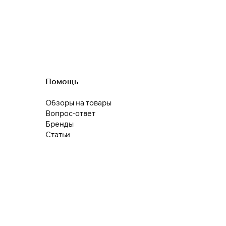
25
раз в 2
недели
Остались вопросы?
8 800 302-02-51
plait.ru
Помощь
Обзоры на товары
раз в 2 недели
Вопрос-ответ
Бренды
Статьи