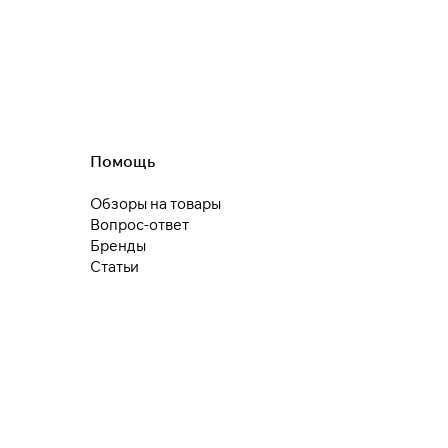
25
раз в 2
недели
Остались вопросы?
8 800 302-02-51
plait.ru
Помощь
Обзоры на товары
раз в 2 недели
Вопрос-ответ
Бренды
Статьи