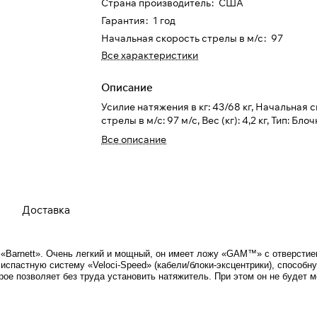
Страна производитель
:
США
Гарантия
:
1 год
Разбейте
оплату на части
Начальная скорость стрелы в м/с
:
97
Все характеристики
Описание
Сегодня
Усилие натяжения в кг: 43/68 кг, Начальная 
25
%
стрелы в м/с: 97 м/с, Вес (кг): 4,2 кг, Тип: Бло
Все описание
Добавляйте товары
в корзину
Доставка
При оформлении заказа
выберите метод оплаты
ПЛАЙТ
«Barnett»
. Очень легкий и мощный, он имеет ложу «GAM™» с отверстие
спастную систему «Veloci-Speed» (кабели/блоки-эксцентрики), способну
рое позволяет без труда установить натяжитель. При этом он не будет
Оплачивайте сегодня только
25
% картой любого
банка