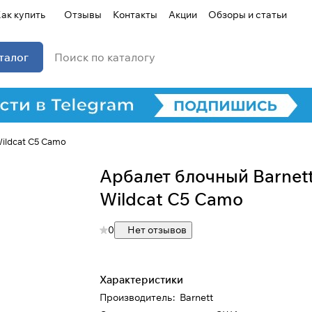
ак купить
Отзывы
Контакты
Акции
Обзоры и статьи
талог
ildcat C5 Camo
Арбалет блочный Barnet
Wildcat C5 Camo
0
Нет отзывов
Характеристики
Производитель
:
Barnett
Для клиентов всех банков