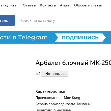
ак купить
Отзывы
Контакты
Акции
Обзоры и статьи
талог
Арбалет блочный MK-25
Для клиентов всех банков
0
Нет отзывов
Разбейте
оплату на части
Характеристики
Сегодня
Производитель
:
Man Kung
25
%
Страна производитель
:
Тайвань
Гарантия
:
6 месяцев