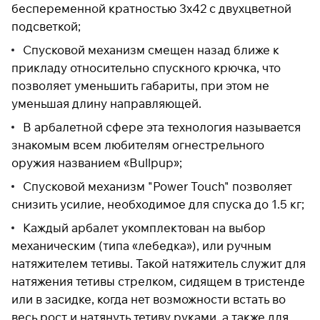
беспеременной кратностью 3х42 с двухцветной
раз в 2 недели
подсветкой;
Спусковой механизм смещен назад ближе к
прикладу относительно спускного крючка, что
позволяет уменьшить габариты, при этом не
уменьшая длину направляющей.
В арбалетной сфере эта технология называется
знакомым всем любителям огнестрельного
оружия названием «Bullpup»;
Спусковой механизм "Power Touch" позволяет
снизить усилие, необходимое для спуска до 1.5 кг;
Каждый арбалет укомплектован на выбор
механическим (типа «лебедка»), или ручным
натяжителем тетивы. Такой натяжитель служит для
натяжения тетивы стрелком, сидящем в тристенде
или в засидке, когда нет возможности встать во
весь рост и натянуть тетиву руками, а также для