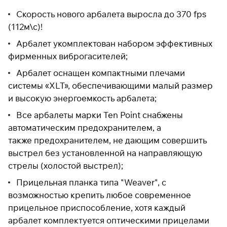
Скорость нового арбалета выросла до 370 fps
(112м\с)!
Подробнее
Арбалет укомплектован набором эффективных
об оплате Плайтом
фирменных виброгасителей;
Арбалет оснащен компактными плечами
системы «XLT», обеспечивающими малый размер
Остались вопросы?
25
и высокую энергоемкость арбалета;
8 800 302-02-51
раз в 2
Все арбалеты марки Ten Point снабжены
plait.ru
недели
автоматическим предохранителем, а
также предохранителем, не дающим совершить
выстрел без установленной на направляющую
стрелы (холостой выстрел);
Прицельная планка типа "Weaver", с
возможностью крепить любое современное
прицельное приспособление, хотя каждый
арбалет комплектуется оптическими прицелами