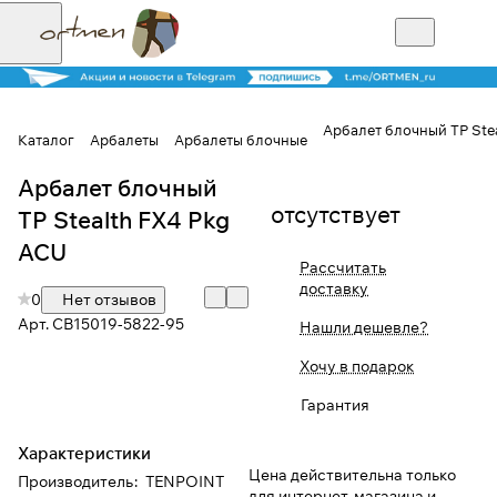
Арбалет блочный TP Stea
Каталог
Арбалеты
Арбалеты блочные
Арбалет блочный
Для клиентов всех банков
отсутствует
TP Stealth FX4 Pkg
Разбейте
ACU
Рассчитать
оплату на части
доставку
0
Нет отзывов
Арт.
CB15019-5822-95
Нашли дешевле?
Сегодня
Хочу в подарок
25
%
Гарантия
Характеристики
Добавляйте товары
Цена действительна только
Производитель
:
TENPOINT
в корзину
для интернет-магазина и