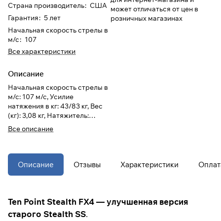
Страна производитель
:
США
может отличаться от цен в
Гарантия
:
5 лет
розничных магазинах
При оформлении заказа
Начальная скорость стрелы в
выберите метод оплаты
ПЛАЙТ
м/с
:
107
Все характеристики
Оплачивайте сегодня только
25
%
картой любого банка
Описание
Начальная скорость стрелы в
м/с: 107 м/с, Усилие
Получайте товар
натяжения в кг: 43/83 кг, Вес
выбранный способом
(кг): 3,08 кг, Натяжитель:
Механический
Все описание
Оставшиеся
75
% будут
списываться
с вашей карты
по
25
%
каждые 2 недели
Описание
Отзывы
Характеристики
Оплат
* При оплате через
ПЛАЙТ
Ten Point Stealth FX4 — улучшенная версия
скидки по купонам не
старого Stealth SS
.
применяются.