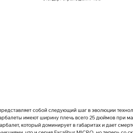
Для клиентов всех банков
Разбейте
оплату на части
Сегодня
25
%
Добавляйте товары
в корзину
При оформлении заказа
выберите метод оплаты
ro представляет собой следующий шаг в эволюции техно
ПЛАЙТ
 арбалеты имеют ширину плечь всего 25 дюймов при ма
 арбалет, который доминирует в габаритах и дает сме
кциями, что и серия Excalibur MICRO, но теперь со с