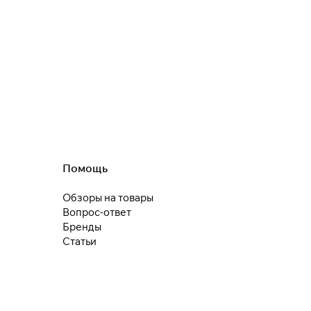
25
раз в 2
недели
Остались вопросы?
8 800 302-02-51
plait.ru
Помощь
раз в 2 недели
Обзоры на товары
Вопрос-ответ
Бренды
Статьи