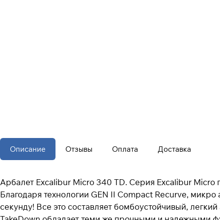
Описание
Отзывы
Оплата
Доставка
Арбалет Excalibur Micro 340 TD. Серия Excalibur Mic
Благодаря технологии GEN II Compact Recurve, микро
секунду! Все это составляет бомбоустойчивый, легкий
TakeDown обладает теми же прочными и надежными фун