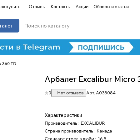
ак купить
Отзывы
Контакты
Акции
Обзоры и статьи
талог
o 360 TD
Арбалет Excalibur Micro
0
Нет отзывов
Арт.
A038084
Характеристики
Производитель
:
EXCALIBUR
Страна производитель
:
Канада
Стандарт стрел в дюйм
:
16.5