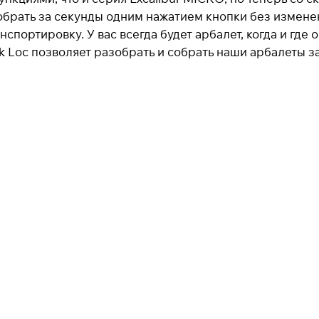
Оплачивайте сегодня только
25
% картой любого
собрать за секунды одним нажатием кнопки без измене
банка
портировку. У вас всегда будет арбалет, когда и где 
ck Loc позволяет разобрать и собрать наши арбалеты 
Получайте товар
выбранный способом
Оставшиеся
75
% будут
списываться
с вашей карты
по
25
%
каждые 2 недели
* При оплате через
ПЛАЙТ
скидки по купонам не
применяются.
Подробнее
об оплате Плайтом