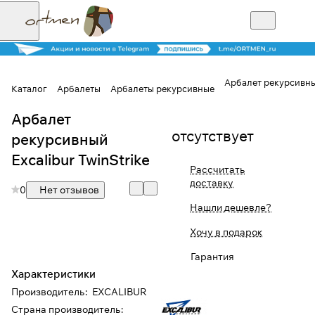
Арбалет рекурсивный
Каталог
Арбалеты
Арбалеты рекурсивные
Арбалет
Для клиентов всех банков
отсутствует
рекурсивный
Разбейте
Excalibur TwinStrike
Рассчитать
оплату на части
доставку
0
Нет отзывов
Нашли дешевле?
Сегодня
Хочу в подарок
25
%
Гарантия
Характеристики
Добавляйте товары
Производитель
:
EXCALIBUR
в корзину
Страна производитель
: