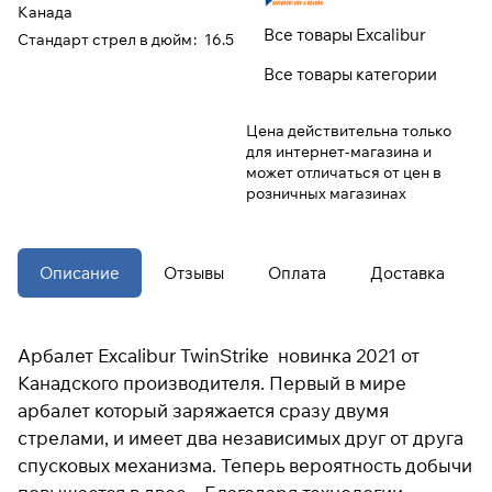
Канада
Все товары Excalibur
Стандарт стрел в дюйм
:
16.5
При оформлении заказа
Все товары категории
выберите метод оплаты
ПЛАЙТ
Цена действительна только
Оплачивайте сегодня только
25
%
для интернет-магазина и
картой любого банка
может отличаться от цен в
розничных магазинах
Получайте товар
выбранный способом
Описание
Отзывы
Оплата
Доставка
Оставшиеся
75
% будут
списываться
с вашей карты
Арбалет Excalibur TwinStrike новинка 2021 от
по
25
%
каждые 2 недели
Канадского производителя. Первый в мире
арбалет который заряжается сразу двумя
* При оплате через
ПЛАЙТ
стрелами, и имеет два независимых друг от друга
скидки по купонам не
спусковых механизма. Теперь вероятность добычи
применяются.