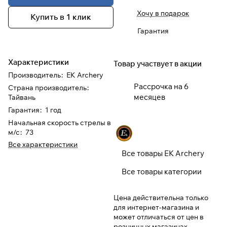
Хочу в подарок
Купить в 1 клик
При оформлении заказа
Гарантия
выберите метод оплаты
ПЛАЙТ
Характеристики
Товар участвует в акции
Оплачивайте сегодня только
25
%
Производитель
:
EK Archery
картой любого банка
Рассрочка на 6
Страна производитель
:
месяцев
Тайвань
Получайте товар
Гарантия
:
1 год
выбранный способом
Начальная скорость стрелы в
м/с
:
73
Все характеристики
Оставшиеся
75
% будут
Все товары EK Archery
списываться
с вашей карты
по
25
%
каждые 2 недели
Все товары категории
* При оплате через
ПЛАЙТ
Цена действительна только
для интернет-магазина и
скидки по купонам не
может отличаться от цен в
применяются.
розничных магазинах