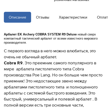
Подробнее
Описание
Отзывы
Характеристики
Оплат
об оплате Плайтом
Арбалет EK Archery
COBRA SYSTEM R9 Deluxe
новый сверх
компактный тактический арбалет от всеми известного мирового
производителя.
Остались вопросы?
25
8 800 302-02-51
С первого взгляда в него можно влюбиться, это
раз в 2
plait.ru
недели
очень не обычный арбалет.
Cobra R9
. Это преемник самого популярного в
мире арбалета пистолетного типа Cobra
производства Poe Lang. Но он больше чем просто
приемник! Это недостающее звено между
арбалетами пистолетного типа и полноценного
арбалеты с системой быстрого взведения. Это
быстрый, универсальный и полевой арбалет . В
полной версии есть три основные части,