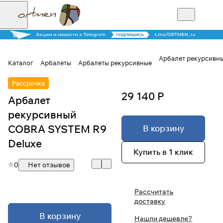
Арбалет рекурсивн
Каталог
Арбалеты
Арбалеты рекурсивные
Для клиентов всех банков
Рассрочка
29 140 Р
Арбалет
Разбейте
рекурсивный
оплату на части
COBRA SYSTEM R9
В корзину
Deluxe
Купить в 1 клик
Сегодня
0
Нет отзывов
25
%
Рассчитать
доставку
Добавляйте товары
В корзину
в корзину
Нашли дешевле?