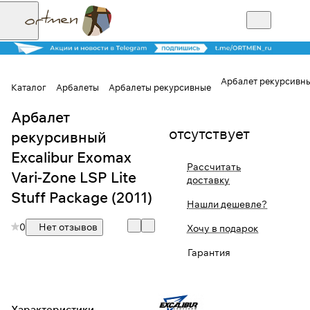
Арбалет рекурсивный 
Каталог
Арбалеты
Арбалеты рекурсивные
Арбалет
Для клиентов всех банков
отсутствует
рекурсивный
Разбейте
Excalibur Exomax
Рассчитать
оплату на части
Vari-Zone LSP Lite
доставку
Stuff Package (2011)
Нашли дешевле?
0
Нет отзывов
Сегодня
Хочу в подарок
25
%
Гарантия
Добавляйте товары
в корзину
Характеристики