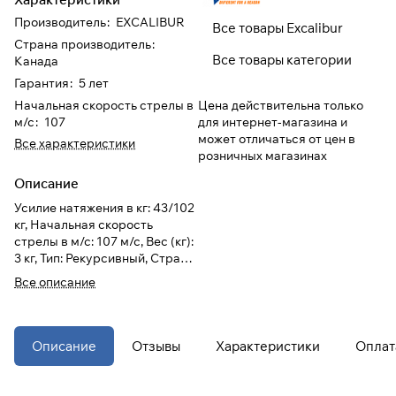
Производитель
:
EXCALIBUR
Все товары Excalibur
При оформлении заказа
Страна производитель
:
Все товары категории
выберите метод оплаты
ПЛАЙТ
Канада
Гарантия
:
5 лет
Цена действительна только
Начальная скорость стрелы в
Оплачивайте сегодня только
25
%
для интернет-магазина и
м/с
:
107
картой любого банка
может отличаться от цен в
Все характеристики
розничных магазинах
Описание
Получайте товар
выбранный способом
Усилие натяжения в кг: 43/102
кг, Начальная скорость
стрелы в м/с: 107 м/с, Вес (кг):
Оставшиеся
75
% будут
3 кг, Тип: Рекурсивный, Страна
списываться
с вашей карты
производитель: Канада
Все описание
по
25
%
каждые 2 недели
* При оплате через
ПЛАЙТ
Описание
Отзывы
Характеристики
Оплат
скидки по купонам не
применяются.