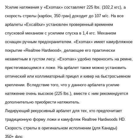
Усилие натяжения у «Exomax» составляет 225 lbs. (102,2 кгс
), а
скорость стрелы (карбон, 350 гран) доходит до 107 м/с. На все
Подробнее
арбалеты «Excalibur» установлен проверенный временем
об оплате Плайтом
спусковой механизм с усилием спуска в 1,4 кгс. Механизм
оснащен ручным предохранителем. «Exomax» имеет камуфляжное
покрытие «Realtree Hardwood», делающее его практически
Остались вопросы?
25
незаметным в густом лесу. «Exomax» удобно переносить на ремне,
8 800 302-02-51
раз в 2
пристегивающемся к ложе. На арбалет также можно установить
plait.ru
недели
оптический или коллиматорный прицел и кивер на быстросъемном
креплении. Вследствие того, что у данного арбалета усилие
натяжение очень высокое (225 lbs.), вместе с ним рекомендуется
дополнительно приобрести натяжитель.
Лидирующий рекурсивный арбалет для тех, кто предпочитает
традиционную форму ложи и камуфляж Realtree Hardwoods HD.
Скорость стрелы в оригинальном исполнении (для Канады)
350+ фпс