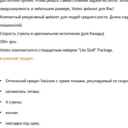
достаточно прочен, чтобы решать самые сложные задачи на охоте. Vorte
предсказуемость в небольшом размере, Vortex арбалет для Вас!
Компактный рекурсивный арбалет для людей среднего роста
. Длина хо
показателей.
Скорость стрелы в оригинальном исполнении (для Канады)
330+ фпс
Vortex комплектуется стандартным набором "Lite Stuff" Package.
в комплект входят
:
Оптический прицел Varizone
с тремя точками, регулируемый по скор
натяжитель тетивы
4 стрелы
колчан
накладка под щеку.