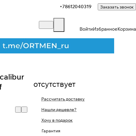
+78612040319
Заказать звонок
Войти
Избранное
Корзина
calibur
отсутствует
f
Рассчитать доставку
Нашли дешевле?
Хочу в подарок
Закрыть
Гарантия