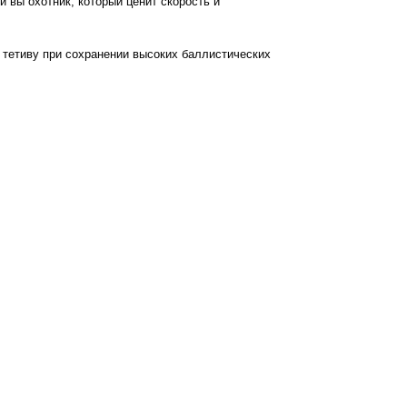
и вы охотник, который ценит скорость и
ь тетиву при сохранении высоких баллистических