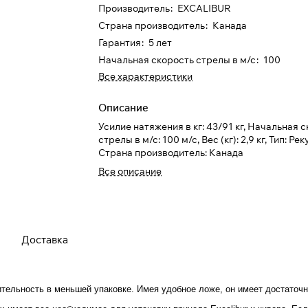
Производитель
:
EXCALIBUR
Страна производитель
:
Канада
Для клиентов всех банков
Гарантия
:
5 лет
Начальная скорость стрелы в м/с
:
100
Разбейте
оплату на части
Все характеристики
Описание
Сегодня
Усилие натяжения в кг: 43/91 кг, Начальная 
25
%
стрелы в м/с: 100 м/с, Вес (кг): 2,9 кг, Тип: Р
Страна производитель: Канада
Все описание
Добавляйте товары
в корзину
Доставка
При оформлении заказа
выберите метод оплаты
ПЛАЙТ
ительность в меньшей упаковке
. Имея удобное ложе, он имеет достаточн