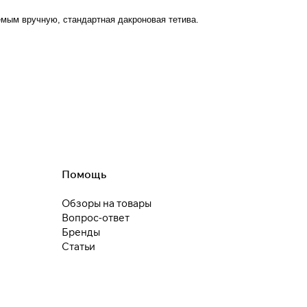
мым вручную, стандартная дакроновая тетива.
25
раз в 2
недели
Остались вопросы?
8 800 302-02-51
plait.ru
Помощь
раз в 2 недели
Обзоры на товары
Вопрос-ответ
Бренды
Статьи