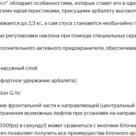
т" обладает особенностями, которые ставят его в од
При оформлении заказа
выберите метод оплаты
всеми характеристиками, присущими арбалету высокого
ПЛАЙТ
жается до 2,3 кг., а сам спуск становится необычайно 
ью регулировки наклона при помощи специальных скры
Оплачивайте сегодня только
25
% картой любого
банка
дополнительного активного предохранителя, обеспечив
Получайте товар
выбранный способом
 (наружный слой
фортное удержание арбалета);
Оставшиеся
75
% будут
списываться
ion G-1»;
с вашей карты
по
25
%
каждые 2 недели
ние фронтальной части к направляющей (центральный 
странения возможных люфтов при установке на направ
* При оплате через
ПЛАЙТ
скидки по купонам не
330fps) в секунду!) может сравниться с многими блочн
применяются.
ч позволяет получить все преимущества блочного арб