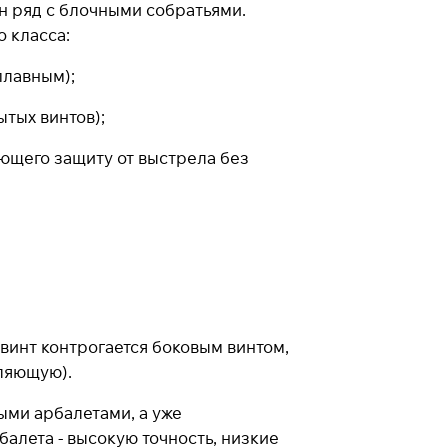
ин ряд с блочными собратьями.
 класса:
плавным);
тых винтов);
ающего защиту от выстрела без
винт контрогается боковым винтом,
ляющую).
ыми арбалетами, а уже
алета - высокую точность, низкие