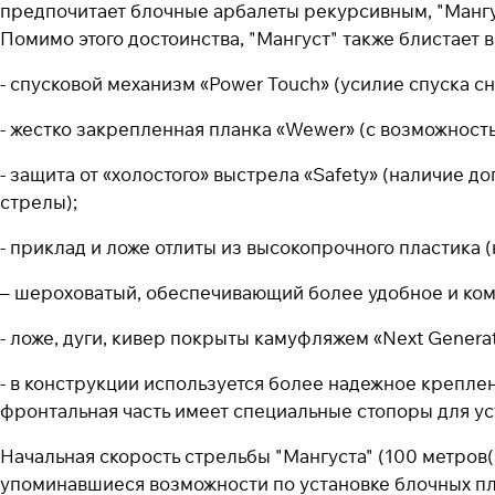
предпочитает блочные арбалеты рекурсивным, "Мангус
Помимо этого достоинства, "Мангуст" также блистает 
- спусковой механизм «Power Touch» (усилие спуска сни
- жестко закрепленная планка «Wewer» (с возможност
- защита от «холостого» выстрела «Safety» (наличие 
стрелы);
- приклад и ложе отлиты из высокопрочного пластика
– шероховатый, обеспечивающий более удобное и ком
- ложе, дуги, кивер покрыты камуфляжем «Next Generat
- в конструкции используется более надежное крепле
фронтальная часть имеет специальные стопоры для у
Начальная скорость стрельбы "Мангуста" (100 метров(
упоминавшиеся возможности по установке блочных пле