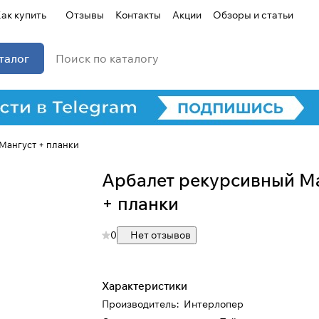
ак купить
Отзывы
Контакты
Акции
Обзоры и статьи
талог
Мангуст + планки
Арбалет рекурсивный М
+ планки
0
Нет отзывов
Характеристики
Производитель
:
Интерлопер