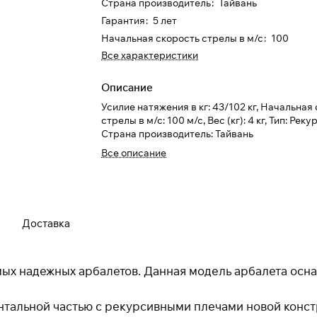
Страна производитель
:
Тайвань
Гарантия
:
5 лет
Начальная скорость стрелы в м/с
:
100
Все характеристики
Описание
Усилие натяжения в кг: 43/102 кг, Начальная
Для клиентов всех банков
стрелы в м/с: 100 м/с, Вес (кг): 4 кг, Тип: Рек
Страна производитель: Тайвань
Разбейте
оплату на части
Все описание
Сегодня
Доставка
25
%
мых надежных арбалетов. Данная модель арбалета осн
Добавляйте товары
в корзину
тальной частью с рекурсивными плечами новой конст