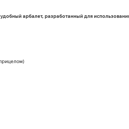
удобный арбалет, разработанный для использования 
Подробнее
об оплате Плайтом
25
раз в 2
недели
 прицелом)
Остались вопросы?
8 800 302-02-51
plait.ru
раз в 2 недели