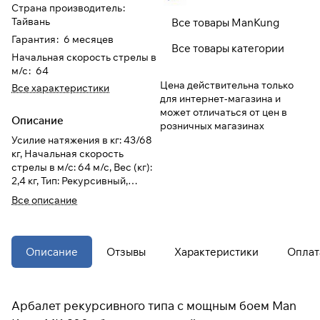
Страна производитель
:
Тайвань
Все товары ManKung
При оформлении заказа
Гарантия
:
6 месяцев
Все товары категории
выберите метод оплаты
ПЛАЙТ
Начальная скорость стрелы в
м/с
:
64
Цена действительна только
Все характеристики
Оплачивайте сегодня только
25
%
для интернет-магазина и
картой любого банка
может отличаться от цен в
Описание
розничных магазинах
Усилие натяжения в кг: 43/68
Получайте товар
кг, Начальная скорость
выбранный способом
стрелы в м/с: 64 м/с, Вес (кг):
2,4 кг, Тип: Рекурсивный,
Страна производитель:
Все описание
Оставшиеся
75
% будут
Тайвань
списываться
с вашей карты
по
25
%
каждые 2 недели
Описание
Отзывы
Характеристики
Оплат
* При оплате через
ПЛАЙТ
скидки по купонам не
Арбалет рекурсивного типа с мощным боем Man
применяются.