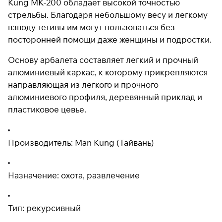
Kung MK-200 обладает высокой точностью
стрельбы. Благодаря небольшому весу и легкому
взводу тетивы им могут пользоваться без
Подробнее
посторонней помощи даже женщины и подростки.
об оплате Плайтом
Основу арбалета составляет легкий и прочный
алюминиевый каркас, к которому прикрепляются
направляющая из легкого и прочного
Остались вопросы?
25
алюминиевого профиля, деревянный приклад и
8 800 302-02-51
раз в 2
пластиковое цевье.
plait.ru
недели
Производитель: Man Kung (Тайвань)
Назначение: охота, развлечение
Тип: рекурсивный