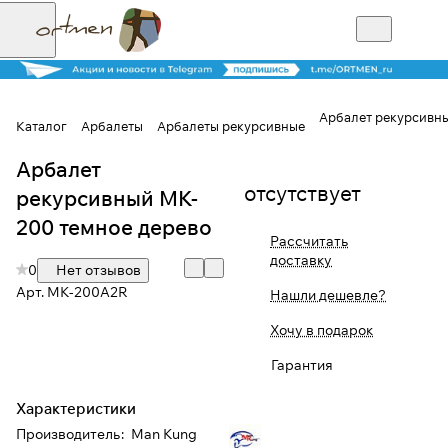
Арбалет рекурсивны
Каталог
Арбалеты
Арбалеты рекурсивные
Арбалет
Для клиентов всех банков
отсутствует
рекурсивный MK-
Разбейте
200 темное дерево
Рассчитать
оплату на части
доставку
0
Нет отзывов
Арт.
MK-200A2R
Нашли дешевле?
Сегодня
Хочу в подарок
25
%
Гарантия
Характеристики
Добавляйте товары
Производитель
:
Man Kung
в корзину