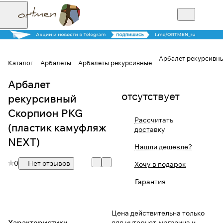
Арбалет рекурсивн
Каталог
Арбалеты
Арбалеты рекурсивные
Арбалет
Для клиентов всех банков
отсутствует
рекурсивный
Разбейте
Скорпион PKG
Рассчитать
оплату на части
(пластик камуфляж
доставку
NEXT)
Нашли дешевле?
0
Нет отзывов
Сегодня
Хочу в подарок
25
%
Гарантия
Добавляйте товары
Цена действительна только
в корзину
Характеристики
для интернет-магазина и