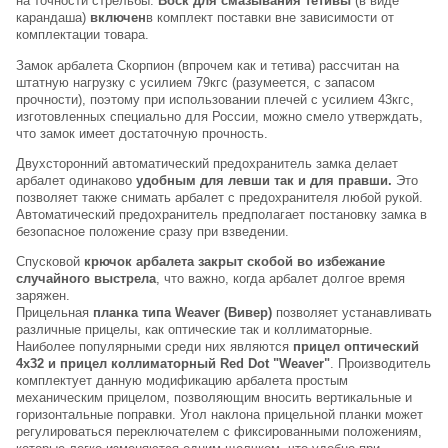
на точности стрельбы.
Воск для смазывания тетивы
(в виде
карандаша)
включен
в комплект поставки вне зависимости от
раз в 2 недели
комплектации товара.
Замок арбалета Скорпион (впрочем как и тетива) рассчитан на
штатную нагрузку с усилием 79кгс (разумеется, с запасом
прочности), поэтому при использовании плечей с усилием 43кгс,
изготовленных специально для России, можно смело утверждать,
что замок имеет достаточную прочность.
Двухсторонний автоматический предохранитель замка делает
арбалет одинаково
удобным для левши так и для правши.
Это
позволяет также снимать арбалет с предохранителя любой рукой.
Автоматический предохранитель предполагает постановку замка в
безопасное положение сразу при взведении.
Спусковой
крючок арбалета закрыт скобой во избежание
случайного выстрела
, что важно, когда арбалет долгое время
заряжен.
Прицельная
планка типа Weaver (Вивер)
позволяет устанавливать
различные прицелы, как оптические так и коллиматорные.
Наиболее популярными среди них являются
прицел оптический
4х32 и прицел коллиматорный Red Dot "Weaver"
. Производитель
комплектует данную модификацию арбалета простым
механическим прицелом, позволяющим вносить вертикальные и
горизонтальные поправки. Угол наклона прицельной планки может
регулироваться переключателем с фиксированными положениям,