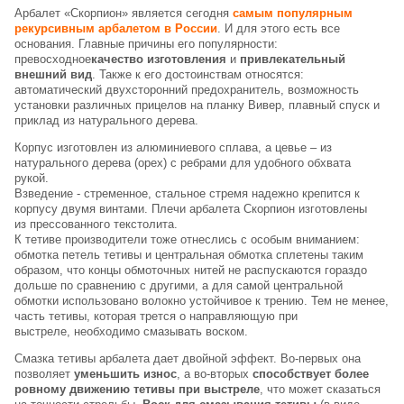
Арбалет «Скорпион»
является сегодня
самым популярным
рекурсивным арбалетом в России
. И для этого есть все
основания. Главные причины его популярности:
превосходное
качество изготовления
и
привлекательный
Подробнее
внешний вид
. Также к его достоинствам относятся:
об оплате Плайтом
автоматический двухсторонний предохранитель, возможность
установки различных прицелов на планку Вивер, плавный спуск и
приклад из натурального дерева.
Корпус изготовлен из
алюминиевого сплава
, а цевье –
из
натурального дерева (орех)
с ребрами для удобного обхвата
Остались вопросы?
25
рукой.
8 800 302-02-51
раз в 2
Взведение - стременное
, стальное стремя надежно крепится к
plait.ru
недели
корпусу двумя винтами. Плечи арбалета Скорпион изготовлены
из
прессованного текстолита
.
К тетиве производители тоже отнеслись с особым вниманием:
обмотка петель тетивы и центральная обмотка сплетены таким
образом, что концы обмоточных нитей
не распускаются гораздо
дольше по сравнению с другими,
а для самой центральной
обмотки использовано волокно устойчивое к трению. Тем не менее,
часть тетивы, которая трется о направляющую при
выстреле,
необходимо смазывать воском
.
Смазка тетивы арбалета дает двойной эффект. Во-первых она
позволяет
уменьшить износ
, а во-вторых
способствует более
ровному движению тетивы при выстреле
, что может сказаться