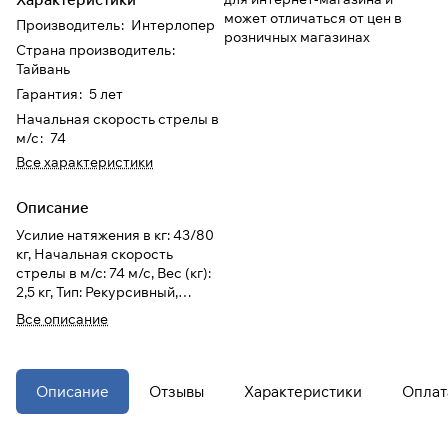
может отличаться от цен в
Производитель
:
Интерлопер
розничных магазинах
При оформлении заказа
Страна производитель
:
выберите метод оплаты
ПЛАЙТ
Тайвань
Гарантия
:
5 лет
Начальная скорость стрелы в
Оплачивайте сегодня только
25
%
м/с
:
74
картой любого банка
Все характеристики
Описание
Получайте товар
выбранный способом
Усилие натяжения в кг: 43/80
кг, Начальная скорость
стрелы в м/с: 74 м/с, Вес (кг):
Оставшиеся
75
% будут
2,5 кг, Тип: Рекурсивный,
списываться
с вашей карты
Страна производитель:
Все описание
Тайвань
по
25
%
каждые 2 недели
* При оплате через
ПЛАЙТ
Описание
Отзывы
Характеристики
Оплат
скидки по купонам не
применяются.