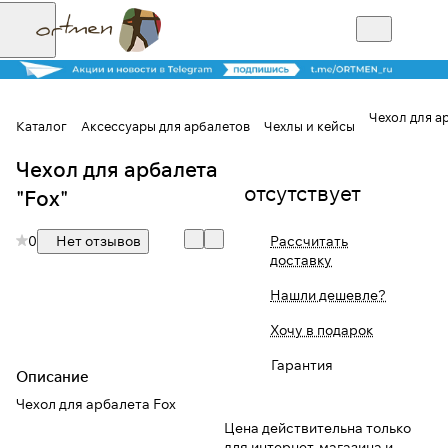
Чехол для ар
Каталог
Аксессуары для арбалетов
Чехлы и кейсы
Чехол для арбалета
Для клиентов всех банков
отсутствует
"Fox"
Разбейте
0
Нет отзывов
Рассчитать
оплату на части
доставку
Нашли дешевле?
Сегодня
Хочу в подарок
25
%
Гарантия
Описание
Чехол для арбалета Fox
Добавляйте товары
Цена действительна только
в корзину
для интернет-магазина и