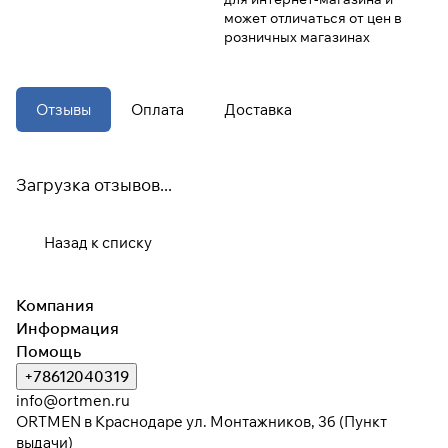
может отличаться от цен в
розничных магазинах
При оформлении заказа
выберите метод оплаты
ПЛАЙТ
Отзывы
Оплата
Доставка
Оплачивайте сегодня только
25
%
картой любого банка
Загрузка отзывов...
Получайте товар
выбранный способом
Назад к списку
Оставшиеся
75
% будут
Компания
списываться
с вашей карты
Информация
по
25
%
каждые 2 недели
Помощь
+78612040319
* При оплате через
ПЛАЙТ
info@ortmen.ru
скидки по купонам не
ORTMEN в Краснодаре ул. Монтажников, 3б (Пункт
применяются.
выдачи)