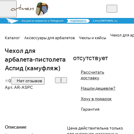
Чехол для а
Каталог
Аксессуары для арбалетов
Чехлы и кейсы
Чехол для
Для клиентов всех банков
отсутствует
арбалета-пистолета
Разбейте
Аспид (камуфляж)
Рассчитать
оплату на части
доставку
0
Нет отзывов
Арт.
AR-ASPC
Нашли дешевле?
Сегодня
Хочу в подарок
25
%
Гарантия
Добавляйте товары
Описание
Цена действительна только
в корзину
для интернет-магазина и