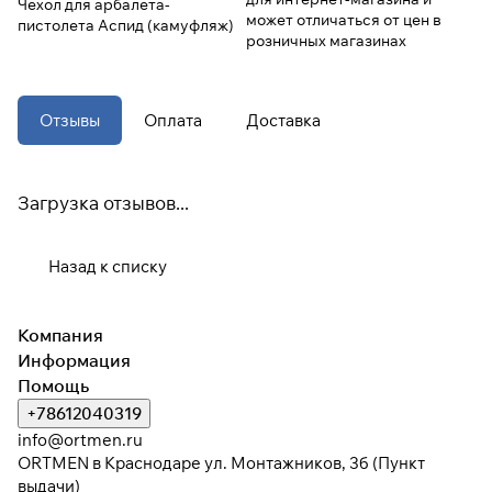
Чехол для арбалета-
может отличаться от цен в
пистолета Аспид (камуфляж)
розничных магазинах
При оформлении заказа
выберите метод оплаты
ПЛАЙТ
Отзывы
Оплата
Доставка
Оплачивайте сегодня только
25
%
картой любого банка
Загрузка отзывов...
Получайте товар
выбранный способом
Назад к списку
Оставшиеся
75
% будут
Компания
списываться
с вашей карты
Информация
по
25
%
каждые 2 недели
Помощь
+78612040319
* При оплате через
ПЛАЙТ
info@ortmen.ru
скидки по купонам не
ORTMEN в Краснодаре ул. Монтажников, 3б (Пункт
применяются.
выдачи)