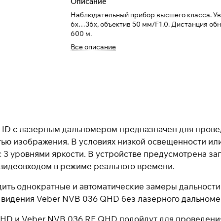
Описание
Наблюдательный прибор высшего класса. У
6х…36х, объектив 50 мм/F1.0. Дистанция о
600 м.
Все описание
HD с лазерным дальномером предназначен для прове
ью изображения. В условиях низкой освещенности ил
3 уровнями яркости. В устройстве предусмотрена зап
 видеовходом в режиме реального времени.
ь однократные и автоматические замеры дальности, к
о видения
Veber NVB 036 QHD
без лазерного дальноме
D и Veber NVB 036 RF QHD подойдут для проведения 