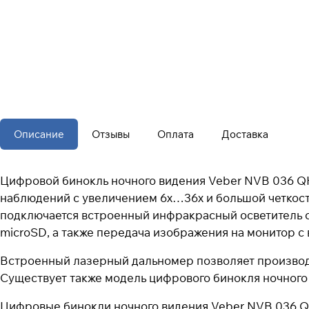
Описание
Отзывы
Оплата
Доставка
Цифровой бинокль ночного видения Veber NVB 036 Q
наблюдений с увеличением 6х…36х и большой четкост
подключается встроенный инфракрасный осветитель с 
microSD, а также передача изображения на монитор с
Встроенный лазерный дальномер позволяет производит
Существует также модель цифрового бинокля ночног
Цифровые бинокли ночного видения Veber NVB 036 QH