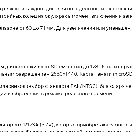
Разбейте
оплату на части
езкости каждого дисплея по отдельности – коррекция
трийных колец на окулярах в момент включения и зап
пазоне от 60 до 71 мм. Для увеличения или уменьшен
Сегодня
25
%
Добавляйте товары
в корзину
для карточки microSD емкостью до 128 Гб, на котору
ьным разрешением 2560х1440. Карта памяти microSD е
При оформлении заказа
выберите метод оплаты
деовыход (выбор стандарта PAL/NTSC), благодаря че
ПЛАЙТ
ции изображения в режиме реального времени.
Оплачивайте сегодня только
25
% картой любого
банка
уляторов CR123A (3.7V), которые приобретаются отдел
ся около 5 часов (при комнатной температуре от пол