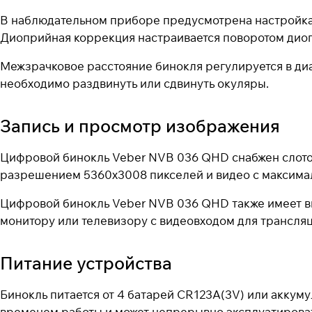
В наблюдательном приборе предусмотрена настройка р
Диоприйная коррекция настраивается поворотом диоп
Межзрачковое расстояние бинокля регулируется в диа
необходимо раздвинуть или сдвинуть окуляры.
Запись и просмотр изображения
Цифровой бинокль Veber NVB 036 QHD снабжен слотом 
разрешением 5360x3008 пикселей и видео с максимал
Цифровой бинокль Veber NVB 036 QHD также имеет ви
монитору или телевизору с видеовходом для трансля
Питание устройства
Бинокль питается от 4 батарей CR123A(3V) или аккум
временем работы и может непрерывно эксплуатировать