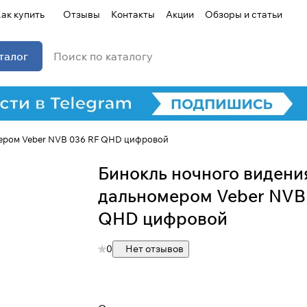
ак купить
Отзывы
Контакты
Акции
Обзоры и статьи
талог
мером Veber NVB 036 RF QHD цифровой
Бинокль ночного видени
дальномером Veber NVB
QHD цифровой
0
Нет отзывов