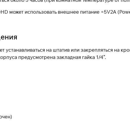
Получайте товар
выбранный способом
HD может использовать внешнее питание =5V2A (PowerB
Оставшиеся
75
% будут
списываться
дения
с вашей карты
по
25
%
каждые 2 недели
т устанавливаться на штатив или закрепляться на кр
орпуса предусмотрена закладная гайка 1/4”.
* При оплате через
ПЛАЙТ
скидки по купонам не
применяются.
Подробнее
об оплате Плайтом
ючен)
25
раз в 2