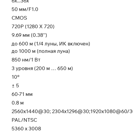
6х...36х
50 мм/F1.0
CMOS
720P (1280 X 720)
9.69 мм (0.38'')
до 600 м (1/4 луны, ИК включен)
до 1000 м (полная луна)
850 нм/1 Вт
3 уровня (200 м … 650 м)
10°
± 5
60-71 мм
0.8 м
2560х1440@30; 2304x1296@30;1920х1080@60/3
PAL/NTSC
5360 x 3008