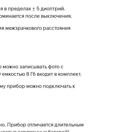
 в пределах ± 5 диоптрий.
оминается после выключения.
ия межзрачкового расстояния
ю можно записывать фото с
мкостью 8 Гб входит в комплект.
му прибор можно подключать к
ьно. Прибор отличается длительным
ностью заряженных батарей).