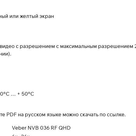
недели
Остались вопросы?
ный или желтый экран
8 800 302-02-51
plait.ru
 видео с разрешением с максимальным разрешением 25
нии).
раз в 2 недели
10°C … + 50°C
те PDF на русском языке можно
скачать по ссылке
.
Veber NVB 036 RF QHD