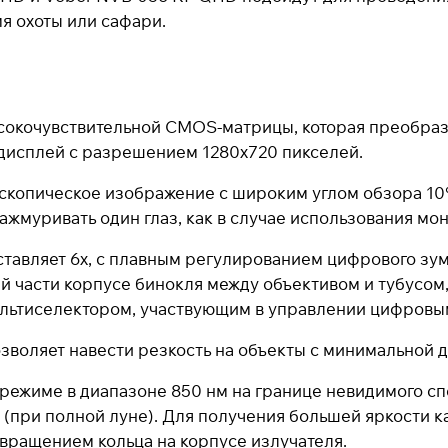
я охоты или сафари.
сокочувствительной CMOS-матрицы, которая преобраз
-дисплей с разрешением 1280х720 пикселей.
копическое изображение с широким углом обзора 10°
зажмуривать один глаз, как в случае использования мо
авляет 6х, с плавным регулированием цифрового зума
 части корпусе бинокля между объективом и тубусом,
ультиселектором, участвующим в управлении цифровы
зволяет навести резкость на объекты с минимальной д
режиме в диапазоне 850 нм на границе невидимого с
м (при полной луне). Для получения большей яркости 
 вращением кольца на корпусе излучателя.