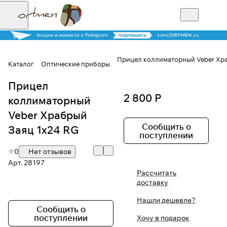
Прицел коллиматорный Veber Хра
Каталог
Оптические приборы
Прицел
Для клиентов всех банков
2 800 Р
коллиматорный
Разбейте
Veber Храбрый
оплату на части
Сообщить о
Заяц 1х24 RG
поступлении
0
Нет отзывов
Арт.
28197
Сегодня
Рассчитать
25
%
доставку
Нашли дешевле?
Сообщить о
Добавляйте товары
поступлении
Хочу в подарок
в корзину