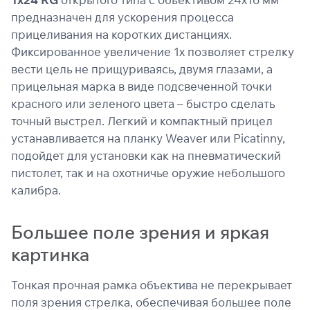
предназначен для ускорения процесса
прицеливания на коротких дистанциях.
Подробнее
Фиксированное увеличение 1х позволяет стрелку
об оплате Плайтом
вести цель не прищуриваясь, двумя глазами, а
прицельная марка в виде подсвеченной точки
красного или зеленого цвета – быстро сделать
точный выстрел. Легкий и компактный прицел
Остались вопросы?
25
устанавливается на планку Weaver или Picatinny,
8 800 302-02-51
раз в 2
подойдет для установки как на пневматический
plait.ru
недели
пистолет, так и на охотничье оружие небольшого
калибра.
Большее поле зрения и яркая
картинка
Тонкая прочная рамка объектива не перекрывает
поля зрения стрелка, обеспечивая большее поле