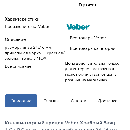
Гарантия
При оформлении заказа
Характеристики
выберите метод оплаты
ПЛАЙТ
Производитель
:
Veber
Оплачивайте сегодня только
25
%
Все товары Veber
Описание
картой любого банка
размер линзы 24x16 мм,
Все товары категории
прицельная марка — красная/
зеленая точка 3 МОА.
Получайте товар
Цена действительна только
Все описание
выбранный способом
для интернет-магазина и
может отличаться от цен в
розничных магазинах
Оставшиеся
75
% будут
списываться
с вашей карты
по
25
%
каждые 2 недели
Описание
Отзывы
Оплата
Доставка
* При оплате через
ПЛАЙТ
скидки по купонам не
Коллиматорный прицел Veber Храбрый Заяц
применяются.
1х24 RG
открытого типа с объективом 24х16 мм