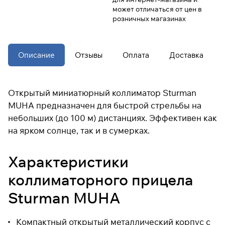
может отличаться от цен в
розничных магазинах
При оформлении заказа
выберите метод оплаты
ПЛАЙТ
Описание
Отзывы
Оплата
Доставка
Оплачивайте сегодня только
25
%
картой любого банка
Открытый миниатюрный коллиматор Sturman
Получайте товар
MUHA предназначен для быстрой стрельбы на
выбранный способом
небольших (до 100 м) дистанциях. Эффективен как
на ярком солнце, так и в сумерках.
Оставшиеся
75
% будут
списываться
с вашей карты
Характеристики
по
25
%
каждые 2 недели
коллиматорного прицела
Sturman MUHA
* При оплате через
ПЛАЙТ
скидки по купонам не
применяются.
Компактный открытый металлический корпус с