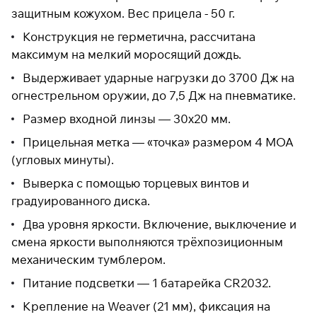
защитным кожухом. Вес прицела - 50 г.
Конструкция не герметична, рассчитана
Подробнее
максимум на мелкий моросящий дождь.
об оплате Плайтом
Выдерживает ударные нагрузки до 3700 Дж на
огнестрельном оружии, до 7,5 Дж на пневматике.
Размер входной линзы — 30x20 мм.
Остались вопросы?
25
Прицельная метка — «точка» размером 4 МОА
8 800 302-02-51
раз в 2
(угловых минуты).
plait.ru
недели
Выверка с помощью торцевых винтов и
градуированного диска.
Два уровня яркости. Включение, выключение и
смена яркости выполняются трёхпозиционным
механическим тумблером.
Питание подсветки — 1 батарейка CR2032.
Крепление на Weaver (21 мм), фиксация на