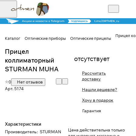
Прицел к
Каталог
Оптические приборы
Оптические прицелы
Прицел
Для клиентов всех банков
отсутствует
коллиматорный
Разбейте
STURMAN MUHA
Рассчитать
оплату на части
доставку
0
Нет отзывов
Арт.
5174
Нашли дешевле?
Сегодня
Хочу в подарок
25
%
Гарантия
Характеристики
Добавляйте товары
Цена действительна только
Производитель
:
STURMAN
в корзину
для интернет-магазина и