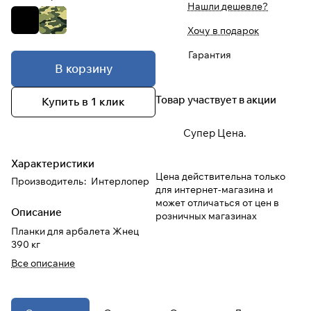
Нашли дешевле?
Хочу в подарок
При оформлении заказа
выберите метод оплаты
ПЛАЙТ
Гарантия
В корзину
Оплачивайте сегодня только
25
%
Товар участвует в акции
Купить в 1 клик
картой любого банка
Супер Цена.
Получайте товар
выбранный способом
Характеристики
Цена действительна только
Производитель
:
Интерлопер
для интернет-магазина и
Оставшиеся
75
% будут
может отличаться от цен в
Описание
списываться
с вашей карты
розничных магазинах
по
25
%
каждые 2 недели
Планки для арбалета Жнец
390 кг
Все описание
* При оплате через
ПЛАЙТ
скидки по купонам не
применяются.