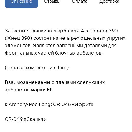
Описание
Отзывы
Оплата
Доставка
Подробнее
об оплате Плайтом
Запасные планки для арбалета Accelerator 390
(Жнец 390) состоят из четырех отдельных упругих
элементов. Являются запасными деталями для
фронтальных частей блочных арбалетов.
Остались вопросы?
25
8 800 302-02-51
раз в 2
(цена за комплект из 4 шт)
plait.ru
недели
Взаимозаменяемы с плечами следующих
арбалетов марки EК
k Archery/Poe Lang: CR-045 «Ифрит»
CR-049 «Скальд»