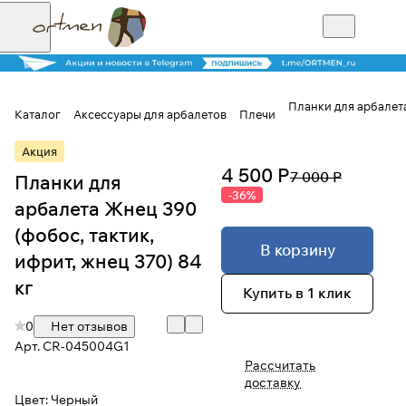
Планки для арбалета
Каталог
Аксессуары для арбалетов
Плечи
Для клиентов всех банков
Акция
4 500 Р
7 000 Р
Планки для
Разбейте
-36%
арбалета Жнец 390
оплату на части
(фобос, тактик,
В корзину
ифрит, жнец 370) 84
кг
Купить в 1 клик
Сегодня
25
%
0
Нет отзывов
Арт.
CR-045004G1
Рассчитать
Добавляйте товары
доставку
в корзину
Цвет:
Черный