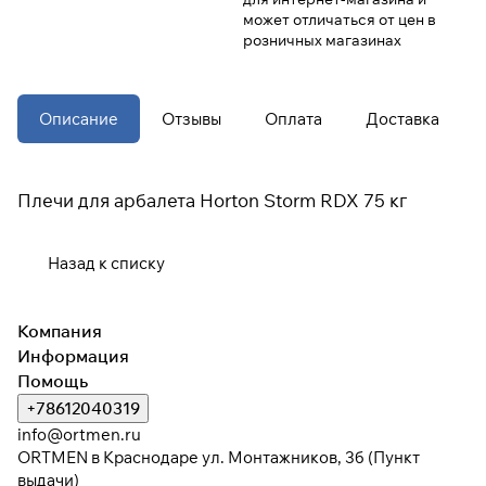
может отличаться от цен в
розничных магазинах
При оформлении заказа
выберите метод оплаты
ПЛАЙТ
Описание
Отзывы
Оплата
Доставка
Оплачивайте сегодня только
25
%
картой любого банка
Плечи для арбалета Horton Storm RDX 75 кг
Получайте товар
выбранный способом
Назад к списку
Оставшиеся
75
% будут
Компания
списываться
с вашей карты
Информация
по
25
%
каждые 2 недели
Помощь
+78612040319
* При оплате через
ПЛАЙТ
info@ortmen.ru
скидки по купонам не
ORTMEN в Краснодаре ул. Монтажников, 3б (Пункт
применяются.
выдачи)