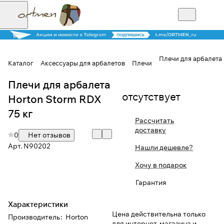
Плечи для арбалета 
Каталог
Аксессуары для арбалетов
Плечи
Плечи для арбалета
Для клиентов всех банков
отсутствует
Horton Storm RDX
Разбейте
75 кг
Рассчитать
оплату на части
доставку
0
Нет отзывов
Арт.
N90202
Нашли дешевле?
Сегодня
Хочу в подарок
25
%
Гарантия
Характеристики
Добавляйте товары
Цена действительна только
Производитель
:
Horton
в корзину
для интернет-магазина и