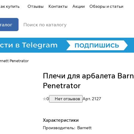
ак купить
Отзывы
Контакты
Акции
Обзоры и статьи
талог
Для клиентов всех банков
nett Penetrator
Плечи для арбалета Barn
Разбейте
оплату на части
Penetrator
0
Нет отзывов
Арт.
2127
Сегодня
25
%
Характеристики
Производитель
:
Barnett
Добавляйте товары
в корзину