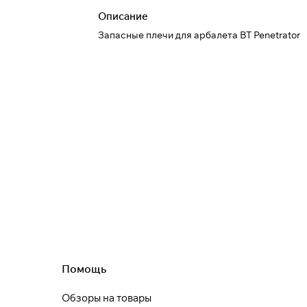
Описание
Запасные плечи для арбалета BT Penetrator
При оформлении заказа
выберите метод оплаты
ПЛАЙТ
Оплачивайте сегодня только
25
% картой любого
банка
Получайте товар
выбранный способом
Оставшиеся
75
% будут
списываться
с вашей карты
по
25
%
каждые 2 недели
Помощь
* При оплате через
ПЛАЙТ
скидки по купонам не
Обзоры на товары