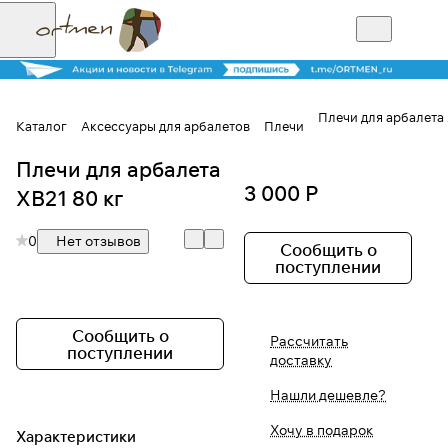
Плечи для арбалета 
Каталог
Аксессуары для арбалетов
Плечи
Плечи для арбалета
Для клиентов всех банков
3 000 Р
XB21 80 кг
Разбейте
0
Нет отзывов
оплату на части
Сообщить о
поступлении
Сегодня
Сообщить о
Рассчитать
25
%
поступлении
доставку
Нашли дешевле?
Добавляйте товары
Хочу в подарок
Характеристики
в корзину