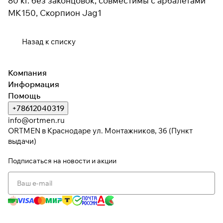
80 кг
.
без законцовок, совместимы с арбалетами
МК150, Скорпион Jag1
Подробнее
Назад к списку
об оплате Плайтом
Компания
Информация
Остались вопросы?
25
Помощь
8 800 302-02-51
раз в 2
+78612040319
plait.ru
недели
info@ortmen.ru
ORTMEN в Краснодаре ул. Монтажников, 3б (Пункт
выдачи)
Подписаться
на новости и акции