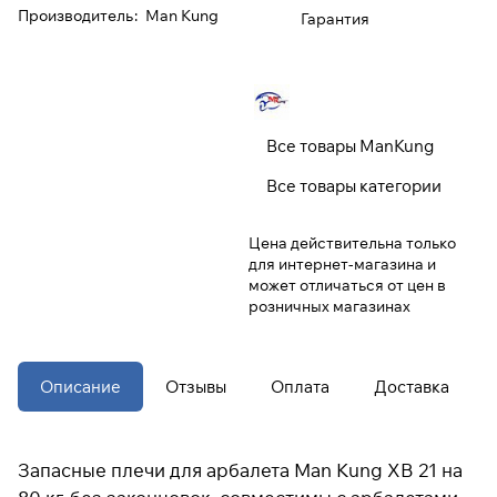
Производитель
:
Man Kung
Гарантия
При оформлении заказа
выберите метод оплаты
ПЛАЙТ
Оплачивайте сегодня только
25
%
Все товары ManKung
картой любого банка
Все товары категории
Получайте товар
Цена действительна только
выбранный способом
для интернет-магазина и
может отличаться от цен в
розничных магазинах
Оставшиеся
75
% будут
списываться
с вашей карты
по
25
%
каждые 2 недели
Описание
Отзывы
Оплата
Доставка
* При оплате через
ПЛАЙТ
скидки по купонам не
Запасные плечи для арбалета Man Kung XB 21 на
применяются.