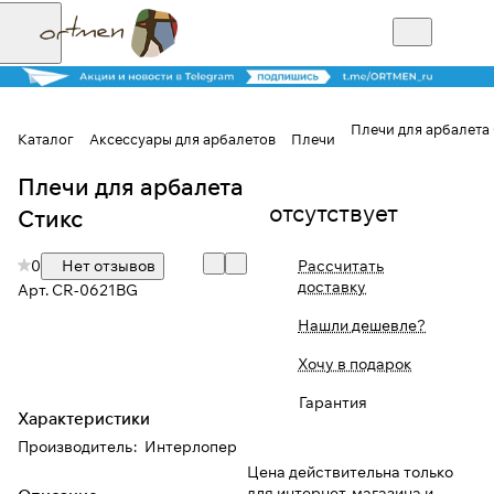
Плечи для арбалета
Каталог
Аксессуары для арбалетов
Плечи
Плечи для арбалета
Для клиентов всех банков
отсутствует
Стикс
Разбейте
0
Нет отзывов
Рассчитать
оплату на части
доставку
Арт.
CR-0621BG
Нашли дешевле?
Сегодня
Хочу в подарок
25
%
Гарантия
Характеристики
Производитель
:
Интерлопер
Добавляйте товары
Цена действительна только
в корзину
для интернет-магазина и