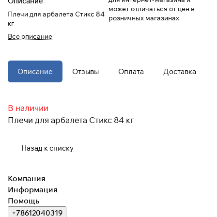
Описание
может отличаться от цен в
Плечи для арбалета Стикс 84
розничных магазинах
При оформлении заказа
кг
выберите метод оплаты
ПЛАЙТ
Все описание
Оплачивайте сегодня только
25
%
Описание
Отзывы
Оплата
Доставка
картой любого банка
Получайте товар
В наличии
выбранный способом
Плечи для арбалета Стикс 84 кг
Оставшиеся
75
% будут
Назад к списку
списываться
с вашей карты
по
25
%
каждые 2 недели
Компания
* При оплате через
ПЛАЙТ
Информация
скидки по купонам не
Помощь
применяются.
+78612040319