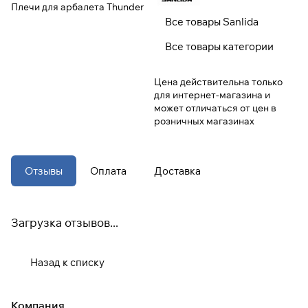
Плечи для арбалета Thunder
Все товары Sanlida
При оформлении заказа
Все товары категории
выберите метод оплаты
ПЛАЙТ
Цена действительна только
Оплачивайте сегодня только
25
%
для интернет-магазина и
картой любого банка
может отличаться от цен в
розничных магазинах
Получайте товар
выбранный способом
Отзывы
Оплата
Доставка
Оставшиеся
75
% будут
списываться
с вашей карты
Загрузка отзывов...
по
25
%
каждые 2 недели
Назад к списку
* При оплате через
ПЛАЙТ
скидки по купонам не
применяются.
Компания