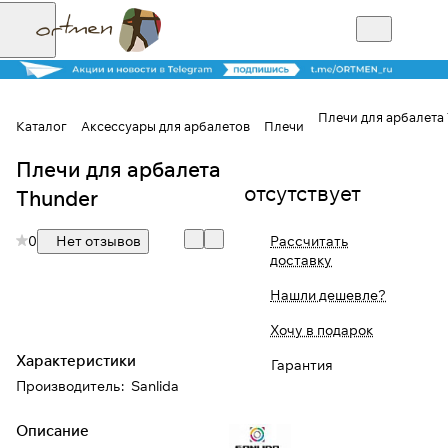
Плечи для арбалета
Каталог
Аксессуары для арбалетов
Плечи
Плечи для арбалета
Для клиентов всех банков
отсутствует
Thunder
Разбейте
0
Нет отзывов
Рассчитать
оплату на части
доставку
Нашли дешевле?
Сегодня
Хочу в подарок
25
%
Характеристики
Гарантия
Производитель
:
Sanlida
Добавляйте товары
Описание
в корзину