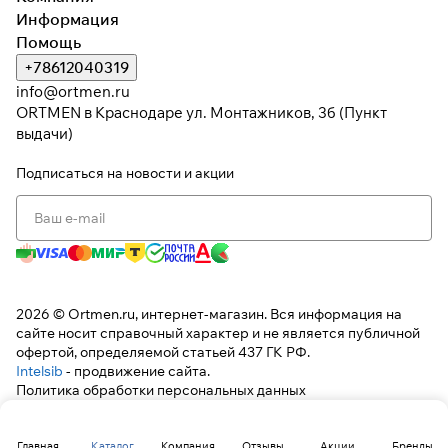
Информация
Помощь
+78612040319
Подробнее
об оплате Плайтом
info@ortmen.ru
ORTMEN в Краснодаре ул. Монтажников, 3б (Пункт
выдачи)
Подписаться
на новости и акции
Остались вопросы?
25
8 800 302-02-51
раз в 2
plait.ru
недели
2026 © Ortmen.ru, интернет-магазин. Вся информация на
сайте носит справочный характер и не является публичной
офертой, определяемой статьей 437 ГК РФ.
Intelsib
- продвижение сайта.
Политика обработки персональных данных
Главная
Каталог
Компания
Отзывы
Акции
Бренды