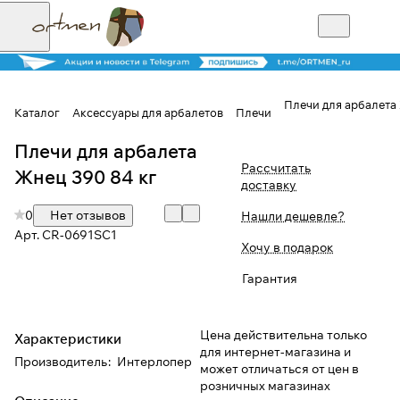
Плечи для арбалета
Каталог
Аксессуары для арбалетов
Плечи
Плечи для арбалета
Для клиентов всех банков
Рассчитать
Жнец 390 84 кг
доставку
Разбейте
0
Нет отзывов
Нашли дешевле?
оплату на части
Арт.
CR-0691SC1
Хочу в подарок
Гарантия
Сегодня
25
%
Цена действительна только
Характеристики
для интернет-магазина и
Производитель
:
Интерлопер
может отличаться от цен в
Добавляйте товары
розничных магазинах
в корзину