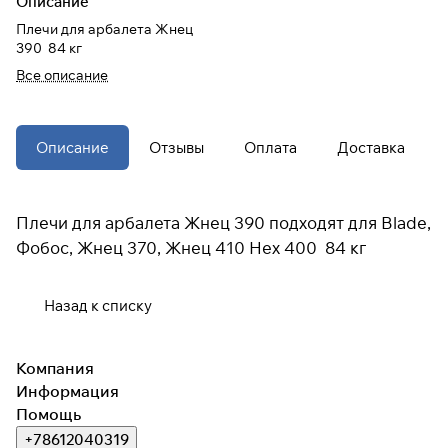
Описание
Плечи для арбалета Жнец
При оформлении заказа
390 84 кг
выберите метод оплаты
ПЛАЙТ
Все описание
Оплачивайте сегодня только
25
%
Описание
Отзывы
Оплата
Доставка
картой любого банка
Получайте товар
Плечи для арбалета Жнец 390 подходят для Blade,
выбранный способом
Фобос, Жнец 370, Жнец 410 Hex 400 84 кг
Оставшиеся
75
% будут
Назад к списку
списываться
с вашей карты
по
25
%
каждые 2 недели
Компания
* При оплате через
ПЛАЙТ
Информация
скидки по купонам не
Помощь
применяются.
+78612040319