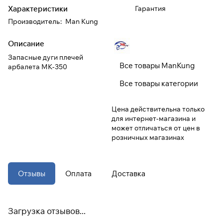
Характеристики
Гарантия
Производитель
:
Man Kung
При оформлении заказа
выберите метод оплаты
ПЛАЙТ
Описание
Запасные дуги плечей
Оплачивайте сегодня только
25
%
Все товары ManKung
арбалета MK-350
картой любого банка
Все товары категории
Получайте товар
Цена действительна только
выбранный способом
для интернет-магазина и
может отличаться от цен в
розничных магазинах
Оставшиеся
75
% будут
списываться
с вашей карты
по
25
%
каждые 2 недели
Отзывы
Оплата
Доставка
* При оплате через
ПЛАЙТ
скидки по купонам не
Загрузка отзывов...
применяются.