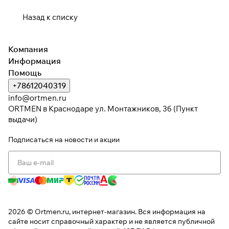
Назад к списку
Подробнее
об оплате Плайтом
Компания
Информация
Помощь
+78612040319
Остались вопросы?
25
info@ortmen.ru
8 800 302-02-51
раз в 2
ORTMEN в Краснодаре ул. Монтажников, 3б (Пункт
plait.ru
недели
выдачи)
Подписаться
на новости и акции
2026 © Ortmen.ru, интернет-магазин. Вся информация на
сайте носит справочный характер и не является публичной