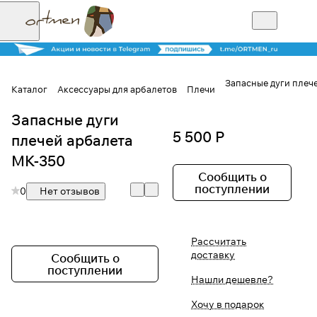
Запасные дуги плеч
Каталог
Аксессуары для арбалетов
Плечи
Запасные дуги
Для клиентов всех банков
5 500 Р
плечей арбалета
Разбейте
MK-350
оплату на части
Сообщить о
поступлении
0
Нет отзывов
Сегодня
Рассчитать
25
%
доставку
Сообщить о
поступлении
Нашли дешевле?
Добавляйте товары
Хочу в подарок
в корзину