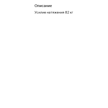
Описание
Усилие натяжения 82 кг
При оформлении заказа
выберите метод оплаты
ПЛАЙТ
Оплачивайте сегодня только
25
% картой любого
банка
Получайте товар
выбранный способом
Оставшиеся
75
% будут
списываться
с вашей карты
по
25
%
каждые 2 недели
* При оплате через
ПЛАЙТ
скидки по купонам не