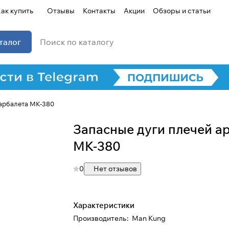
ак купить
Отзывы
Контакты
Акции
Обзоры и статьи
талог
Для клиентов всех банков
 арбалета MK-380
Запасные дуги плечей а
Разбейте
оплату на части
MK-380
0
Нет отзывов
Сегодня
25
%
Характеристики
Производитель
:
Man Kung
Добавляйте товары
в корзину