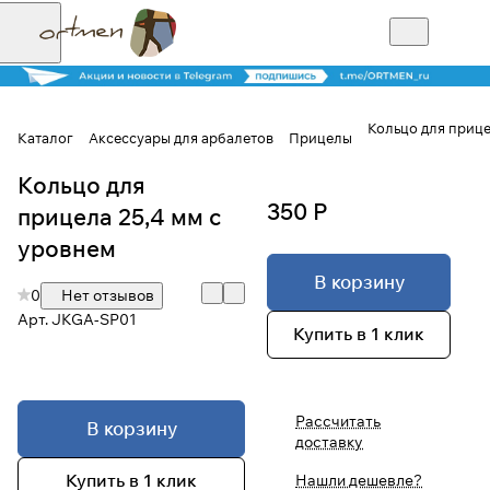
Кольцо для прице
Каталог
Аксессуары для арбалетов
Прицелы
Кольцо для
Для клиентов всех банков
350 Р
прицела 25,4 мм с
Разбейте
уровнем
оплату на части
В корзину
0
Нет отзывов
Арт.
JKGA-SP01
Купить в 1 клик
Сегодня
25
%
Рассчитать
В корзину
доставку
Добавляйте товары
в корзину
Купить в 1 клик
Нашли дешевле?