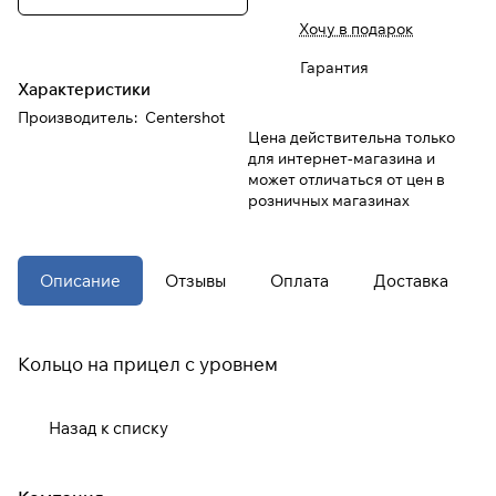
Хочу в подарок
При оформлении заказа
Гарантия
выберите метод оплаты
ПЛАЙТ
Характеристики
Производитель
:
Centershot
Цена действительна только
Оплачивайте сегодня только
25
%
для интернет-магазина и
картой любого банка
может отличаться от цен в
розничных магазинах
Получайте товар
выбранный способом
Описание
Отзывы
Оплата
Доставка
Оставшиеся
75
% будут
списываться
с вашей карты
Кольцо на прицел с уровнем
по
25
%
каждые 2 недели
Назад к списку
* При оплате через
ПЛАЙТ
скидки по купонам не
применяются.