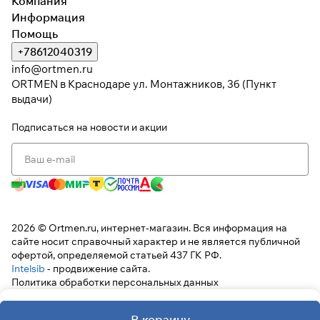
Компания
Информация
Помощь
Подробнее
+78612040319
об оплате Плайтом
info@ortmen.ru
ORTMEN в Краснодаре ул. Монтажников, 3б (Пункт
выдачи)
Подписаться
на новости и акции
Остались вопросы?
25
8 800 302-02-51
раз в 2
plait.ru
недели
2026 © Ortmen.ru, интернет-магазин. Вся информация на
сайте носит справочный характер и не является публичной
офертой, определяемой статьей 437 ГК РФ.
Intelsib
- продвижение сайта.
Политика обработки персональных данных
В корзину