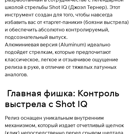
школой стрельбы Shot IQ (Джоэл Тернер). Этот
инструмент создан для того, чтобы навсегда
Подробнее
избавить вас от «таргет-паники» (боязни выстрела)
об оплате Плайтом
и обеспечить абсолютно контролируемый,
подсознательный выпуск.
Алюминиевая версия (Aluminum) идеально
подойдет стрелкам, которые предпочитают
Остались вопросы?
25
классическое, легкое и отзывчивое ощущение
8 800 302-02-51
раз в 2
релиза в руке, в отличие от тяжелых латунных
plait.ru
недели
аналогов.
Главная фишка: Контроль
выстрела с Shot IQ
Релиз оснащен уникальным внутренним
механизмом, который издает отчетливый щелчок
(клик) непосредственно перед срывом шептала.