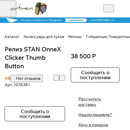
Каталог
Аксессуары для луков
Релизы
Т-образные, Поворотные
Релиз STAN OnneX
Для клиентов всех банков
38 500 Р
Clicker Thumb
Разбейте
Button
оплату на части
Сообщить о
поступлении
5
Нет отзывов
Арт.
1035381
Сегодня
Рассчитать
25
%
доставку
Сообщить о
Нашли дешевле?
поступлении
Добавляйте товары
Хочу в подарок
в корзину