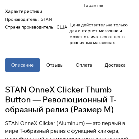
Гарантия
Характеристики
При оформлении заказа
Производитель
:
STAN
выберите метод оплаты
ПЛАЙТ
Цена действительна только
Страна производитель
:
США
для интернет-магазина и
может отличаться от цен в
Оплачивайте сегодня только
25
%
розничных магазинах
картой любого банка
Получайте товар
Описание
Отзывы
Оплата
Доставка
выбранный способом
STAN OnneX Clicker Thumb
Оставшиеся
75
% будут
списываться
с вашей карты
Button — Революционный Т-
по
25
%
каждые 2 недели
образный релиз (Размер М)
* При оплате через
ПЛАЙТ
STAN OnneX Clicker (Aluminum) — это первый в
скидки по купонам не
мире Т-образный релиз с функцией кликера,
применяются.
разработанный в сотрудничестве с легендарной