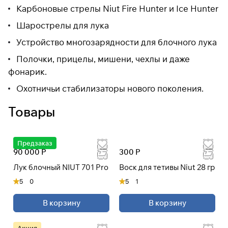
Карбоновые стрелы Niut Fire Hunter и Ice Hunter
Шарострелы для лука
Устройство многозарядности для блочного лука
Полочки, прицелы, мишени, чехлы и даже
фонарик.
Охотничьи стабилизаторы нового поколения.
Товары
Предзаказ
90 000 Р
300 Р
Лук блочный NIUT 701 Pro
Воск для тетивы Niut 28 гр
5
0
5
1
В корзину
В корзину