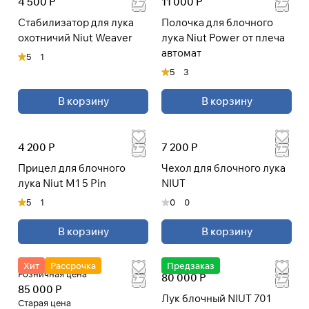
4 500 Р
11 000 Р
Cтабилизатор для лука
Полочка для блочного
охотничий Niut Weaver
лука Niut Power от плеча
автомат
5
1
5
3
В корзину
В корзину
4 200 Р
7 200 Р
Прицел для блочного
Чехол для блочного лука
лука Niut M1 5 Pin
NIUT
5
1
0
0
В корзину
В корзину
Хит
Рассрочка
Предзаказ
Розничная цена
80 000 Р
85 000 Р
Лук блочный NIUT 701
Старая цена