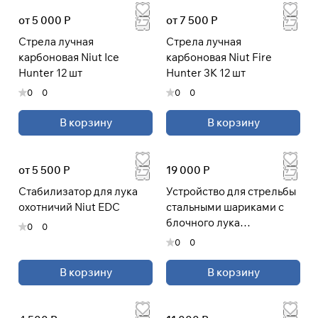
от 5 000 Р
от 7 500 Р
Стрела лучная
Стрела лучная
карбоновая Niut Ice
карбоновая Niut Fire
Hunter 12 шт
Hunter 3K 12 шт
0
0
0
0
В корзину
В корзину
от 5 500 Р
19 000 Р
Cтабилизатор для лука
Устройство для стрельбы
охотничий Niut EDC
стальными шариками с
блочного лука
0
0
(шарострел)
0
0
В корзину
В корзину