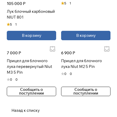
105 000 Р
5
1
Лук блочный карбоновый
NIUT 801
5
1
В корзину
В корзину
7 000 Р
6 900 Р
Прицел для блочного
Прицел для блочного
лука перевернутый Niut
лука Niut M2 5 Pin
M3 5 Pin
0
0
0
0
Сообщить о
Сообщить о
поступлении
поступлении
Назад к списку