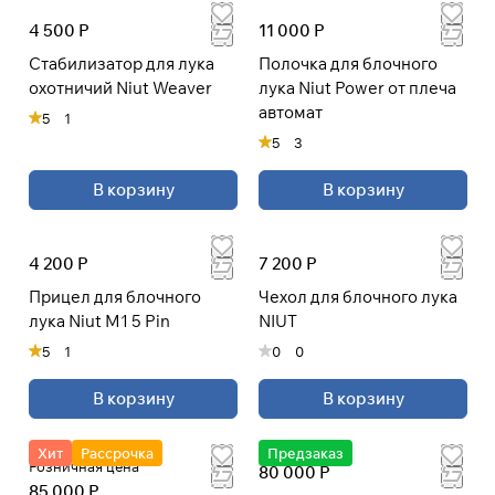
4 500 Р
11 000 Р
Cтабилизатор для лука
Полочка для блочного
охотничий Niut Weaver
лука Niut Power от плеча
автомат
5
1
5
3
В корзину
В корзину
4 200 Р
7 200 Р
Прицел для блочного
Чехол для блочного лука
лука Niut M1 5 Pin
NIUT
5
1
0
0
В корзину
В корзину
Хит
Рассрочка
Предзаказ
Розничная цена
80 000 Р
85 000 Р