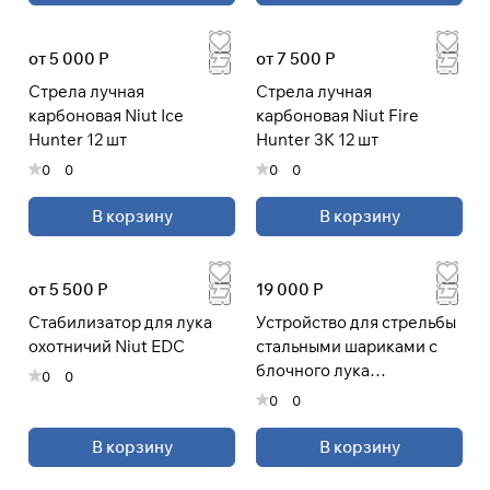
от 5 000 Р
от 7 500 Р
Стрела лучная
Стрела лучная
карбоновая Niut Ice
карбоновая Niut Fire
Hunter 12 шт
Hunter 3K 12 шт
0
0
0
0
В корзину
В корзину
от 5 500 Р
19 000 Р
Cтабилизатор для лука
Устройство для стрельбы
охотничий Niut EDC
стальными шариками с
блочного лука
0
0
(шарострел)
0
0
В корзину
В корзину