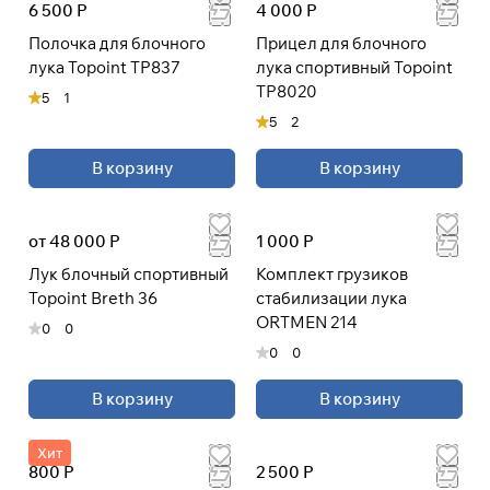
6 500 Р
4 000 Р
Полочка для блочного
Прицел для блочного
лука Topoint TP837
лука спортивный Topoint
TP8020
5
1
5
2
В корзину
В корзину
от 48 000 Р
1 000 Р
Лук блочный спортивный
Комплект грузиков
Topoint Breth 36
стабилизации лука
ORTMEN 214
0
0
0
0
В корзину
В корзину
Хит
800 Р
2 500 Р