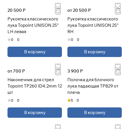
20 500 Р
от 20 500 Р
Рукоятка классического
Рукоятка классического
лука Topoint UNISON 25"
лука Topoint UNISON 25"
LH левая
RH
0
0
0
0
В корзину
В корзину
от 700 Р
3 900 Р
Наконечник для стрел
Полочка для блочного
Topoint TP260 ID4.2mm 12
лука падающая TP829 от
шт
плеча
0
0
5
0
В корзину
В корзину