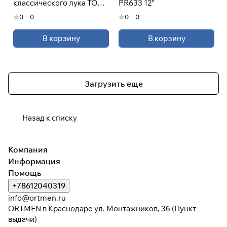
классического лука TOP-
PR633 12"
X PR634
0
0
0
0
В корзину
В корзину
Загрузить еще
Назад к списку
Компания
Информация
Помощь
+78612040319
info@ortmen.ru
ORTMEN в Краснодаре ул. Монтажников, 3б (Пункт
выдачи)