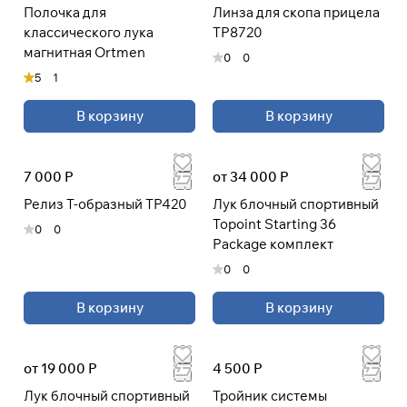
Полочка для
Линза для скопа прицела
классического лука
TP8720
магнитная Ortmen
0
0
5
1
В корзину
В корзину
7 000 Р
от 34 000 Р
Релиз Т-образный TP420
Лук блочный спортивный
Topoint Starting 36
0
0
Package комплект
0
0
В корзину
В корзину
от 19 000 Р
4 500 Р
Лук блочный спортивный
Тройник системы